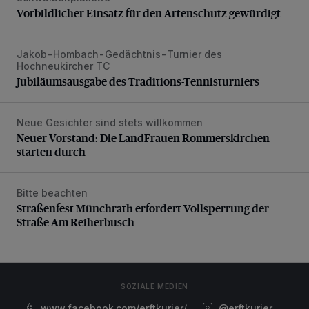
Vorbildlicher Einsatz für den Artenschutz gewürdigt
Jakob-Hombach-Gedächtnis-Turnier des
Jubiläumsausgabe des Traditions-Tennisturniers
Hochneukircher TC
Jubiläumsausgabe des Traditions-Tennisturniers
Neue Gesichter sind stets willkommen
Neuer Vorstand: Die LandFrauen Rommerskirchen starten 
Neuer Vorstand: Die LandFrauen Rommerskirchen
starten durch
Bitte beachten
Straßenfest Münchrath erfordert Vollsperrung der Straße 
Straßenfest Münchrath erfordert Vollsperrung der
Straße Am Reiherbusch
SOZIALE MEDIEN
www.facebook.com/erftkurier/
@erftkurier