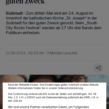
guten Zweck
Südstadt
·
Zum dritten Mal wird am 24. August im
Innenhof der katholischen Kirche „St. Joseph“ in der
Südstadt für den guten Zweck gerockt. Beim „South
City Rocks Festival“ werden ab 17 Uhr drei Bands dem
Publikum einheizen.
11.08.2024 , 00:23 Uhr
3 Minuten Lesezeit
Wir und unsere
218
-Partner speichern und greifen auf personenbezogene Daten
wie Browserdaten oder eindeutige Kennungen auf Ihrem Gerät zu. Durch Auswahl
von OK aktivieren Sie Tracking-Technologien für die unter „Wir und unsere
Partner verarbeiten Daten, um Ihnen Dienste bereitzustellen“ aufgeführten
Zwecke. Wenn Tracker deaktiviert sind, sind manche Inhalte und Anzeigen
möglicherweise nicht mehr so relevant für Sie. Sie können dieses Menü jederzeit
wieder aufrufen, um Ihre Einstellungen zu ändern oder Ihre Einwilligung zu
widerrufen, indem Sie auf den Link Einstellungen oder Ablehnen am unteren
Rand der Webseite klicken. Ihre Einstellungen gelten innerhalb unseres Website.
Weitere Informationen finden Sie in unserer Datenschutzerklärung.
Ihre Zustimmung umfasst alle erft-kurier.de-Seiten und schließt gem. Art. 49
Abs. 1 S. 1 lit. a DSGVO auch die Datenverarbeitung außerhalb des EWR, z.B. in
den USA ein.
Wir und unsere Partner verarbeiten Daten, um Folgendes