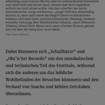
Arbeitstag, einer miesen Woche oder im wohlverdienten Ruhestand
vom Stuhl reißt und tanzen lässt, obwohl man doch eigentlich
einfach nur noch sitzen wollte. Und das schaffen die sechs
Grevenbroicher Jungs mit Bravour. „Jungs“ trifft hier altersmäßig
absolut zu, denn auch wenn der Begriff Senior im Bandnamen
Anderes vermuten lässt, sind Elia Deleonardis (Gesang), Andreas
Kotzerke (Gesang), Max Wachtmeister (Gitarre), Jason Willkomm
(Gitarre), Simon Flöck (Bass) und Lukas Urlacher (Drums) gerade
erst mit dem Abi fertig bzw. noch dabei.
Foto: Frank Stohanzl
Dabei kümmern sich „Schallhärte“ und
„Ohr’n’Art Records“ um den musikalischen
und technischen Teil des Festivals, während
sich die anderen um das leibliche
Wohlbefinden der Besucher kümmern und den
Verkauf von Snacks und kühlen Getränken
übernehmen.