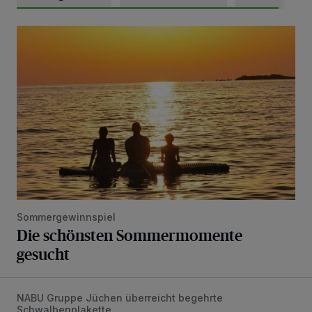
Die schönsten Sommermomente gesucht
Sommergewinnspiel
Die schönsten Sommermomente
gesucht
NABU Gruppe Jüchen überreicht begehrte
Vorbildlicher Einsatz für den Artenschutz gewürdigt
Schwalbenplakette