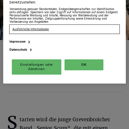
bereitzustellen:
Verwendung genauer Standortdaten. Endgeräteeigenschaften zur Identifikation
aktiv abfragen. Speichern von oder Zugriff auf Informationen auf einem Endgerät.
Personalisierte Werbung und Inhalte, Messung von Werbeleistung und der
Performance von Inhalten, Zielgruppenforschung sowie Entwicklung und
Verbesserung von Angeboten.
Ausführliche Informationen
Impressum
Seit mittlerweile 15 Jahren begeistern Fredo Torpedo (Bass),
Datenschutz
Roberto Batteria (Drums), Franko Krawallo (Gesang) und Carstinho
Karacho (Gitarre) als „Schallhärte“ mit einem wilden Musikmix aus
Punk und Classic Rock ihre Fans. Songs mit intelligenten deutschen
Texte, einem groovenden Rhythmusfundament und filigraner
Einstellungen oder
OK
Gitarrenarbeit verbinden sich insbesondere bei ihren Live Auftritten
Ablehnen
mit explosiver Spielfreude und einer publikumsorientierter
Bühnenpräsenz zu einem unvergesslichen Konzerterlebnis.
Foto: Frank Stohanzl
S
tarten wird die junge Grevenbroicher
Band „Senior Scum“, die mit einem