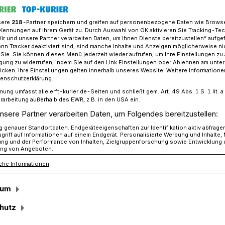
sere
218
-Partner speichern und greifen auf personenbezogene Daten wie Brows
Kennungen auf Ihrem Gerät zu. Durch Auswahl von OK aktivieren Sie Tracking-Te
Wir und unsere Partner verarbeiten Daten, um Ihnen Dienste bereitzustellen“ aufge
„sauber abgerechnete“ Weihnachtsessen im Rhein-Kreis
n Tracker deaktiviert sind, sind manche Inhalte und Anzeigen möglicherweise ni
r Sie. Sie können dieses Menü jederzeit wieder aufrufen, um Ihre Einstellungen zu
ligung zu widerrufen, indem Sie auf den Link Einstellungen oder Ablehnen am unte
icken. Ihre Einstellungen gelten innerhalb unseres Website. Weitere Informationen
tro-Ermittlungsverfahren ein
tenschutzerklärung.
mung umfasst alle erft-kurier.de-Seiten und schließt gem. Art. 49 Abs. 1 S. 1 lit
erechnete
rarbeitung außerhalb des EWR, z.B. in den USA ein.
nsere Partner verarbeiten Daten, um Folgendes bereitzustellen:
ssen“?
genauer Standortdaten. Endgeräteeigenschaften zur Identifikation aktiv abfrage
griff auf Informationen auf einem Endgerät. Personalisierte Werbung und Inhalte
ung und der Performance von Inhalten, Zielgruppenforschung sowie Entwicklung
ng von Angeboten.
che Informationen
n für schwarze Schafe“ in Gastro- und
n-Kreis: Die Gewerkschaft „Nahrung-
sum
 beklagt unseriöse Machenschaften und
 Gaststätten.
hutz