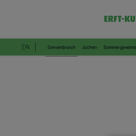
Grevenbroich
Jüchen
Sommergewinns