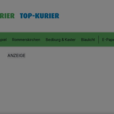
piel
Rommerskirchen
Bedburg & Kaster
Blaulicht
E-Pap