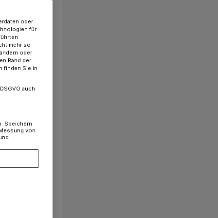
erdaten oder
chnologien für
führten
cht mehr so
 ändern oder
ren Rand der
 finden Sie in
. a DSGVO auch
n. Speichern
, Messung von
 und