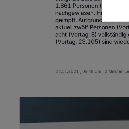
1.861 Personen (Vortag: 1.
nachgewiesen. Hiervon sind 
geimpft. Aufgrund ihrer Erk
aktuell zwölf Personen (Vo
acht (Vortag: 8) vollständi
(Vortag: 23.105) sind wiede
22.11.2021 , 09:48 Uhr
2 Minuten Le