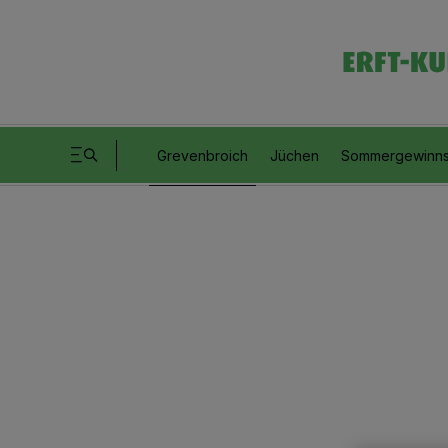
Grevenbroich
Jüchen
Sommergewinns