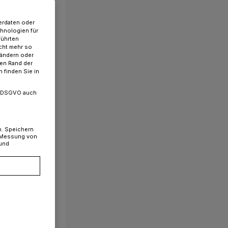
erdaten oder
chnologien für
führten
cht mehr so
 ändern oder
ren Rand der
 finden Sie in
. a DSGVO auch
n. Speichern
, Messung von
 und