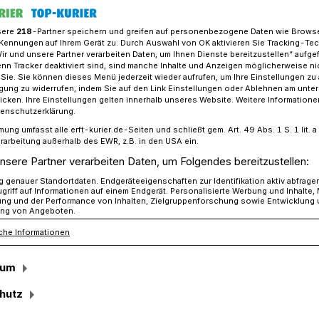
sere
218
-Partner speichern und greifen auf personenbezogene Daten wie Brows
Kennungen auf Ihrem Gerät zu. Durch Auswahl von OK aktivieren Sie Tracking-Te
Wir und unsere Partner verarbeiten Daten, um Ihnen Dienste bereitzustellen“ aufge
ktuell mit dem Coronavirus Infizierten im Rhein-Kreis Neuss
n Tracker deaktiviert sind, sind manche Inhalte und Anzeigen möglicherweise ni
r Sie. Sie können dieses Menü jederzeit wieder aufrufen, um Ihre Einstellungen zu
ligung zu widerrufen, indem Sie auf den Link Einstellungen oder Ablehnen am unte
icken. Ihre Einstellungen gelten innerhalb unseres Website. Weitere Informationen
auf 386
tenschutzerklärung.
mung umfasst alle erft-kurier.de-Seiten und schließt gem. Art. 49 Abs. 1 S. 1 lit
1 mit dem
rarbeitung außerhalb des EWR, z.B. in den USA ein.
nsere Partner verarbeiten Daten, um Folgendes bereitzustellen:
Infizierte im Rhein-
genauer Standortdaten. Endgeräteeigenschaften zur Identifikation aktiv abfrage
griff auf Informationen auf einem Endgerät. Personalisierte Werbung und Inhalte
ung und der Performance von Inhalten, Zielgruppenforschung sowie Entwicklung
ng von Angeboten.
che Informationen
sum
ge Frau aus Korschenbroich ist an den
hutz
t dem Coronavirus verstorben. Damit
er auf 386. Im Rhein-Kreis ist aktuell bei