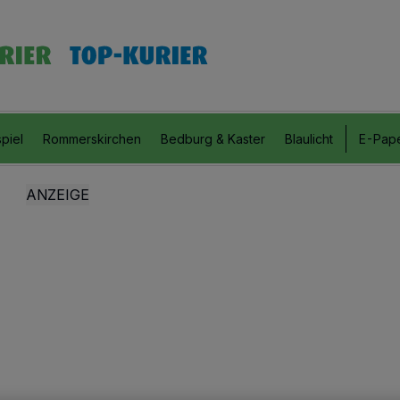
piel
Rommerskirchen
Bedburg & Kaster
Blaulicht
E-Pap