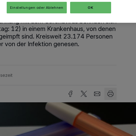
828) eine Infektion mit dem Coronavirus
Einstellungen oder Ablehnen
OK
715 Infizierte (Vortag: 714) vollständig
rankung mit dem Coronavirus befinden sich
rtag: 12) in einem Krankenhaus, von denen
g geimpft sind. Kreisweit 23.174 Personen
r von der Infektion genesen.
sezeit