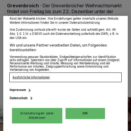
Zwecke. Wenn Tracker deaktiviert sind, sind manche Inhalte und Anzeigen
Grevenbroich
·
Der Grevenbroicher Weihnachtsmarkt
möglicherweise nicht mehr so relevant für Sie. Sie können dieses Menü jederzeit
findet von Freitag bis zum 22. Dezember unter der
wieder aufrufen, um Ihre Einstellungen zu ändern oder Ihre Einwilligung zu
widerrufen, indem Sie auf den Link Einstellungen oder Ablehnen am unteren
2G-Regel (geimpft und genesen) auf dem Marktplatz
Rand der Webseite klicken. Ihre Einstellungen gelten innerhalb unseres Website.
vor dem „Alten Rathaus“ in Grevenbroich statt. Darauf
Weitere Informationen finden Sie in unserer Datenschutzerklärung.
einigten sich Stadtverwaltung und Veranstalter am
Ihre Zustimmung umfasst alle erft-kurier.de-Seiten und schließt gem. Art. 49
vergangenen Freitag. Der Weihnachtsmarkt wird
Abs. 1 S. 1 lit. a DSGVO auch die Datenverarbeitung außerhalb des EWR, z.B. in
den USA ein.
eingezäunt; die Kontrolle der 2G-Regel erfolgt an den
Wir und unsere Partner verarbeiten Daten, um Folgendes
Einlassstellen.
bereitzustellen:
Verwendung genauer Standortdaten. Endgeräteeigenschaften zur Identifikation
aktiv abfragen. Speichern von oder Zugriff auf Informationen auf einem Endgerät.
Personalisierte Werbung und Inhalte, Messung von Werbeleistung und der
Performance von Inhalten, Zielgruppenforschung sowie Entwicklung und
Verbesserung von Angeboten.
22.11.2021 , 09:47 Uhr
Eine Minute Lesezeit
Ausführliche Informationen
Impressum
Datenschutz
Einstellungen oder
OK
Ablehnen