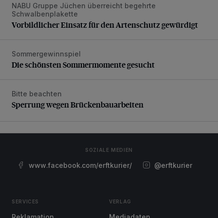
NABU Gruppe Jüchen überreicht begehrte
Vorbildlicher Einsatz für den Artenschutz gewürdigt
Schwalbenplakette
Vorbildlicher Einsatz für den Artenschutz gewürdigt
Sommergewinnspiel
Die schönsten Sommermomente gesucht
Die schönsten Sommermomente gesucht
Bitte beachten
Sperrung wegen Brückenbauarbeiten
Sperrung wegen Brückenbauarbeiten
SOZIALE MEDIEN
www.facebook.com/erftkurier/
@erftkurier
SERVICES
VERLAG
Reklamation
Mediadaten