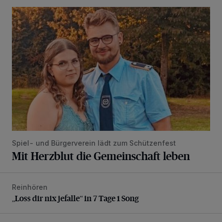
Mit Herzblut die Gemeinschaft leben
Spiel- und Bürgerverein lädt zum Schützenfest
Mit Herzblut die Gemeinschaft leben
Reinhören
„Loss dir nix jefalle“ in 7 Tage 1 Song
„Loss dir nix jefalle“ in 7 Tage 1 Song