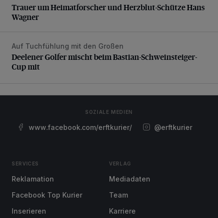
Trauer um Heimatforscher und Herzblut-Schütze Hans
Wagner
Auf Tuchfühlung mit den Großen
Deelener Golfer mischt beim Bastian-Schweinsteiger-Cup 
Deelener Golfer mischt beim Bastian-Schweinsteiger-
Cup mit
SOZIALE MEDIEN
www.facebook.com/erftkurier/
@erftkurier
SERVICES
VERLAG
Reklamation
Mediadaten
Facebook Top Kurier
Team
Inserieren
Karriere