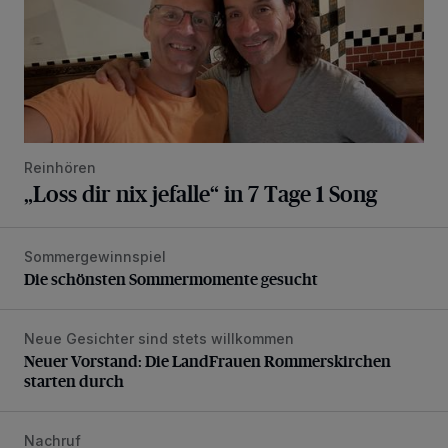
Reinhören
„Loss dir nix jefalle“ in 7 Tage 1 Song
Sommergewinnspiel
Die schönsten Sommermomente gesucht
Die schönsten Sommermomente gesucht
Neue Gesichter sind stets willkommen
Neuer Vorstand: Die LandFrauen Rommerskirchen starten 
Neuer Vorstand: Die LandFrauen Rommerskirchen
starten durch
Nachruf
Trauer um Heimatforscher und Herzblut-Schütze Hans W