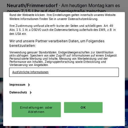
möglicherweise nicht mehr so relevant für Sie. Sie können dieses Menü jederzeit
Neurath/Frimmersdorf
·
Am heutigen Montag kam es
wieder aufrufen, um Ihre Einstellungen zu ändern oder Ihre Einwilligung zu
gegen 7.15 Uhr auf der Energiestraße zwischen
widerrufen, indem Sie auf den Link Einstellungen oder Ablehnen am unteren
Rand der Webseite klicken. Ihre Einstellungen gelten innerhalb unseres Website.
Frimmersdorf und Neurath zu zwei Verkehrsunfällen,
Weitere Informationen finden Sie in unserer Datenschutzerklärung.
bei denen drei Personen leicht und eine Person schwer
Ihre Zustimmung umfasst alle erft-kurier.de-Seiten und schließt gem. Art. 49
verletzt wurde.
Abs. 1 S. 1 lit. a DSGVO auch die Datenverarbeitung außerhalb des EWR, z.B. in
den USA ein.
Wir und unsere Partner verarbeiten Daten, um Folgendes
bereitzustellen:
20.01.2025 , 15:26 Uhr
Eine Minute Lesezeit
Verwendung genauer Standortdaten. Endgeräteeigenschaften zur Identifikation
aktiv abfragen. Speichern von oder Zugriff auf Informationen auf einem Endgerät.
Personalisierte Werbung und Inhalte, Messung von Werbeleistung und der
Performance von Inhalten, Zielgruppenforschung sowie Entwicklung und
Verbesserung von Angeboten.
Ausführliche Informationen
Impressum
Datenschutz
Einstellungen oder
OK
Ablehnen