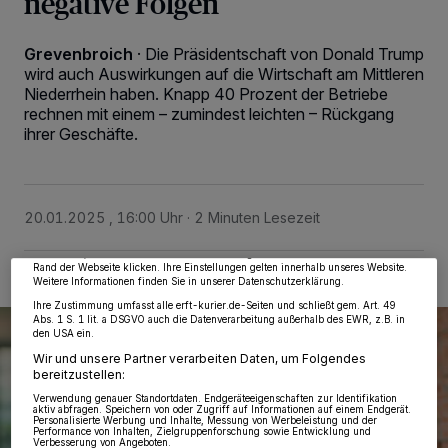
negative Folgen
Grevenbroich
·
Die Präsidentschaft von Donald Trump
wird auch Auswirkungen auf die Wirtschaft am Mittleren
Niederrhein haben. Knapp 40 Prozent der Betriebe
rechnen mit einem – zumindest leichten – Rückgang
ihrer Geschäfte.
Wir und unsere
218
-Partner speichern und greifen auf personenbezogene Daten
wie Browserdaten oder eindeutige Kennungen auf Ihrem Gerät zu. Durch Auswahl
von OK aktivieren Sie Tracking-Technologien für die unter „Wir und unsere
Partner verarbeiten Daten, um Ihnen Dienste bereitzustellen“ aufgeführten
Zwecke. Wenn Tracker deaktiviert sind, sind manche Inhalte und Anzeigen
20.01.2025 , 16:00 Uhr
2 Minuten Lesezeit
möglicherweise nicht mehr so relevant für Sie. Sie können dieses Menü jederzeit
wieder aufrufen, um Ihre Einstellungen zu ändern oder Ihre Einwilligung zu
widerrufen, indem Sie auf den Link Einstellungen oder Ablehnen am unteren
Rand der Webseite klicken. Ihre Einstellungen gelten innerhalb unseres Website.
Weitere Informationen finden Sie in unserer Datenschutzerklärung.
Ihre Zustimmung umfasst alle erft-kurier.de-Seiten und schließt gem. Art. 49
Abs. 1 S. 1 lit. a DSGVO auch die Datenverarbeitung außerhalb des EWR, z.B. in
den USA ein.
Wir und unsere Partner verarbeiten Daten, um Folgendes
bereitzustellen:
Verwendung genauer Standortdaten. Endgeräteeigenschaften zur Identifikation
aktiv abfragen. Speichern von oder Zugriff auf Informationen auf einem Endgerät.
Personalisierte Werbung und Inhalte, Messung von Werbeleistung und der
Performance von Inhalten, Zielgruppenforschung sowie Entwicklung und
Verbesserung von Angeboten.