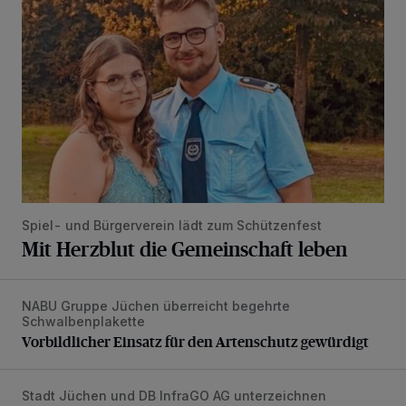
Spiel- und Bürgerverein lädt zum Schützenfest
Mit Herzblut die Gemeinschaft leben
NABU Gruppe Jüchen überreicht begehrte
Vorbildlicher Einsatz für den Artenschutz gewürdigt
Schwalbenplakette
Vorbildlicher Einsatz für den Artenschutz gewürdigt
Stadt Jüchen und DB InfraGO AG unterzeichnen
Bahnhof Jüchen soll Schmuckstück werden