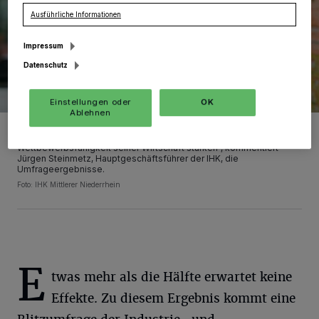
Ausführliche Informationen
Impressum
Datenschutz
Einstellungen oder
OK
Ablehnen
„Die richtige Antwort auf Trumps Politik ist nicht ‚Germany First‘,
sondern ‚Wirtschaftspolitik First‘. Deutschland muss die
Wettbewerbsfähigkeit seiner Wirtschaft stärken“, kommentiert
Jürgen Steinmetz, Hauptgeschäftsführer der IHK, die
Umfrageergebnisse.
Foto: IHK Mittlerer Niederrhein
E
twas mehr als die Hälfte erwartet keine
Effekte. Zu diesem Ergebnis kommt eine