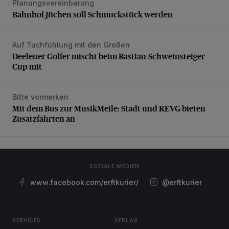
Planungsvereinbarung
Bahnhof Jüchen soll Schmuckstück werden
Auf Tuchfühlung mit den Großen
Deelener Golfer mischt beim Bastian-Schweinsteiger-Cup 
Deelener Golfer mischt beim Bastian-Schweinsteiger-
Cup mit
Bitte vormerken
Mit dem Bus zur MusikMeile: Stadt und REVG bieten Zusat
Mit dem Bus zur MusikMeile: Stadt und REVG bieten
Zusatzfahrten an
SOZIALE MEDIEN
www.facebook.com/erftkurier/
@erftkurier
SERVICES
VERLAG