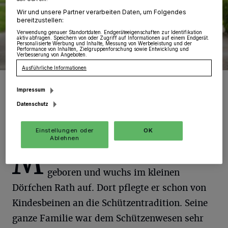
Wir und unsere Partner verarbeiten Daten, um Folgendes
bereitzustellen:
Verwendung genauer Standortdaten. Endgeräteeigenschaften zur Identifikation
aktiv abfragen. Speichern von oder Zugriff auf Informationen auf einem Endgerät.
Personalisierte Werbung und Inhalte, Messung von Werbeleistung und der
Performance von Inhalten, Zielgruppenforschung sowie Entwicklung und
Verbesserung von Angeboten.
Ausführliche Informationen
Königspaar Markus III. und Silke I. mit Tochter Laurena.
Impressum
Foto: Dorfgemeinschaft Neuenhoven-Schlich
Datenschutz
Einstellungen oder
OK
Ablehnen
M
arkus wurde 1971 in Korschenbroich
geboren und wuchs im kleinen
Dörfchen Rath auf. Dort pflegte er schon von
Kindesbeinen an die Schützentradition. Seine
ganze Familie war dem Schützenwesen sehr