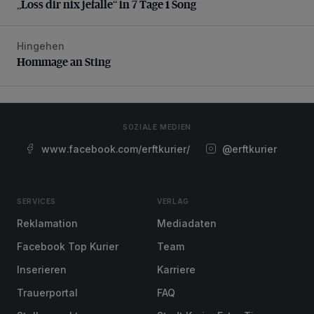
„Loss dir nix jefalle“ in 7 Tage 1 Song
Hingehen
Hommage an Sting
Hommage an Sting
SOZIALE MEDIEN
www.facebook.com/erftkurier/
@erftkurier
SERVICES
VERLAG
Reklamation
Mediadaten
Facebook Top Kurier
Team
Inserieren
Karriere
Trauerportal
FAQ