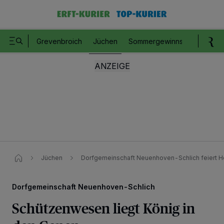
Grevenbroich
Jüchen
Sommergewinnspiel
Romm
Jüchen
Dorfgemeinschaft Neuenhoven-Schlich feiert H
Dorfgemeinschaft Neuenhoven-Schlich
Schützenwesen liegt König in