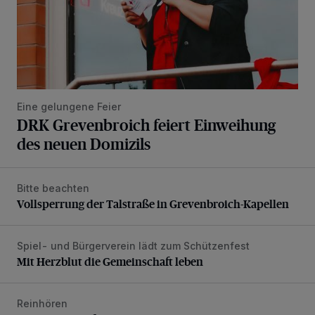
Eine gelungene Feier
DRK Grevenbroich feiert Einweihung
des neuen Domizils
Bitte beachten
Vollsperrung der Talstraße in Grevenbroich-Kapellen
Vollsperrung der Talstraße in Grevenbroich-Kapellen
Spiel- und Bürgerverein lädt zum Schützenfest
Mit Herzblut die Gemeinschaft leben
Mit Herzblut die Gemeinschaft leben
Reinhören
„Loss dir nix jefalle“ in 7 Tage 1 Song