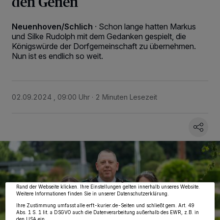
den Genen
Neuenhoven/Schlich
·
Schon lange hatten Markus
und Silke Rudolph mit dem Gedanken gespielt, die
Königswürde der Dorfgemeinschaft zu übernehmen.
Nun ist es endlich so weit.
02.09.2024 , 09:00 Uhr
2 Minuten Lesezeit
Wir und unsere
218
-Partner speichern und greifen auf personenbezogene Daten
wie Browserdaten oder eindeutige Kennungen auf Ihrem Gerät zu. Durch Auswahl
von OK aktivieren Sie Tracking-Technologien für die unter „Wir und unsere
Partner verarbeiten Daten, um Ihnen Dienste bereitzustellen“ aufgeführten
Zwecke. Wenn Tracker deaktiviert sind, sind manche Inhalte und Anzeigen
möglicherweise nicht mehr so relevant für Sie. Sie können dieses Menü jederzeit
wieder aufrufen, um Ihre Einstellungen zu ändern oder Ihre Einwilligung zu
widerrufen, indem Sie auf den Link Einstellungen oder Ablehnen am unteren
Rand der Webseite klicken. Ihre Einstellungen gelten innerhalb unseres Website.
Weitere Informationen finden Sie in unserer Datenschutzerklärung.
Ihre Zustimmung umfasst alle erft-kurier.de-Seiten und schließt gem. Art. 49
Abs. 1 S. 1 lit. a DSGVO auch die Datenverarbeitung außerhalb des EWR, z.B. in
den USA ein.