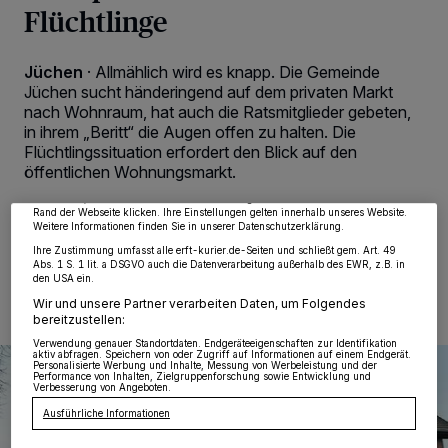
Flüchtlinge
Jüchen
·
Allmählich wird es knapp. Die Gemeinde
Jüchen sucht händeringend auf dem privaten Markt
Wir und unsere
218
-Partner speichern und greifen auf personenbezogene Daten
nach Wohnraum, hat auch die Ratsmitglieder gebeten,
wie Browserdaten oder eindeutige Kennungen auf Ihrem Gerät zu. Durch Auswahl
in ihrem „Beritt“ die Augen offen zu halten. Die
von OK aktivieren Sie Tracking-Technologien für die unter „Wir und unsere
Partner verarbeiten Daten, um Ihnen Dienste bereitzustellen“ aufgeführten
Flüchtlingssituation erfordert den Blick auf den
Zwecke. Wenn Tracker deaktiviert sind, sind manche Inhalte und Anzeigen
öffentlichen Wohnungsmarkt.
möglicherweise nicht mehr so relevant für Sie. Sie können dieses Menü jederzeit
wieder aufrufen, um Ihre Einstellungen zu ändern oder Ihre Einwilligung zu
widerrufen, indem Sie auf den Link Einstellungen oder Ablehnen am unteren
Rand der Webseite klicken. Ihre Einstellungen gelten innerhalb unseres Website.
Weitere Informationen finden Sie in unserer Datenschutzerklärung.
Ihre Zustimmung umfasst alle erft-kurier.de-Seiten und schließt gem. Art. 49
18.11.2014 , 08:32 Uhr
2 Minuten Lesezeit
Abs. 1 S. 1 lit. a DSGVO auch die Datenverarbeitung außerhalb des EWR, z.B. in
den USA ein.
Wir und unsere Partner verarbeiten Daten, um Folgendes
bereitzustellen:
Verwendung genauer Standortdaten. Endgeräteeigenschaften zur Identifikation
aktiv abfragen. Speichern von oder Zugriff auf Informationen auf einem Endgerät.
Personalisierte Werbung und Inhalte, Messung von Werbeleistung und der
Performance von Inhalten, Zielgruppenforschung sowie Entwicklung und
Verbesserung von Angeboten.
Ausführliche Informationen