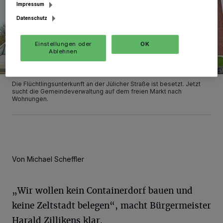
Impressum
Datenschutz
Einstellungen oder
OK
Ablehnen
Die Flüchtlingsunterkunft an der Jülicher Straße ist besetzt. Jetzt
sucht die Gemeindeverwaltung auf dem freien Markt nach
Wohnungen.
Von Michael Scheffler
„Wir wollen kein Containerdorf bauen und
keine Zeltstadt belegen“, macht Bürgermeister
Harald Zillikens klar.