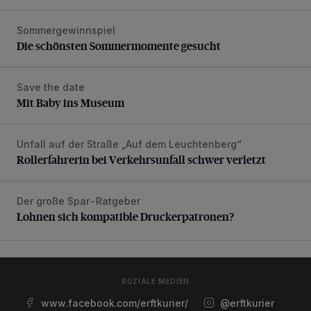
Sommergewinnspiel
Die schönsten Sommermomente gesucht
Die schönsten Sommermomente gesucht
Save the date
Mit Baby ins Museum
Mit Baby ins Museum
Unfall auf der Straße „Auf dem Leuchtenberg“
Rollerfahrerin bei Verkehrsunfall schwer verletzt
Rollerfahrerin bei Verkehrsunfall schwer verletzt
Der große Spar-Ratgeber
Lohnen sich kompatible Druckerpatronen?
Lohnen sich kompatible Druckerpatronen?
SOZIALE MEDIEN
www.facebook.com/erftkurier/
@erftkurier