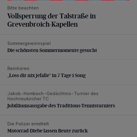
Bitte beachten
Vollsperrung der Talstraße in
Grevenbroich-Kapellen
Sommergewinnspiel
Die schönsten Sommermomente gesucht
Die schönsten Sommermomente gesucht
Reinhören
„Loss dir nix jefalle“ in 7 Tage 1 Song
„Loss dir nix jefalle“ in 7 Tage 1 Song
Jakob-Hombach-Gedächtnis-Turnier des
Jubiläumsausgabe des Traditions-Tennisturniers
Hochneukircher TC
Jubiläumsausgabe des Traditions-Tennisturniers
Die Polizei ermittelt
Motorrad-Diebe lassen Beute zurück
Motorrad-Diebe lassen Beute zurück