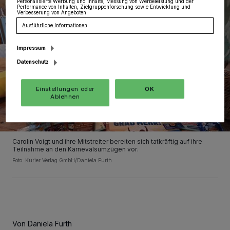
Personalisierte Werbung und Inhalte, Messung von Werbeleistung und der
Performance von Inhalten, Zielgruppenforschung sowie Entwicklung und
Verbesserung von Angeboten.
Ausführliche Informationen
Impressum
Datenschutz
Einstellungen oder
OK
Ablehnen
Carolin Voigt und ihre Mitstreiter bereiten sich tatkräftig auf ihre
Teilnahme an den Karnevalsumzügen vor.
Foto: Kurier Verlag GmbH/Daniela Furth
Von Daniela Furth