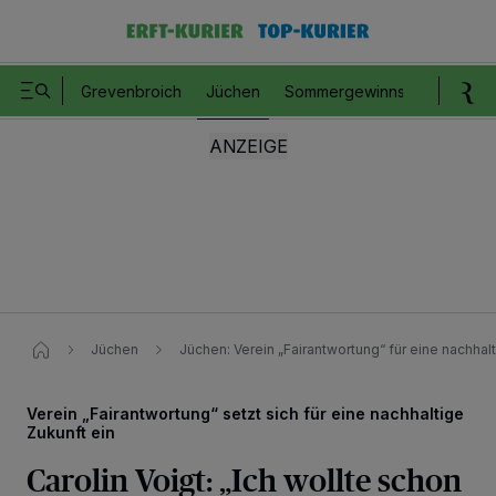
Grevenbroich
Jüchen
Sommergewinnspiel
Romm
Jüchen
Jüchen: Verein „Fairantwortung“ für eine nachhal
Verein „Fairantwortung“ setzt sich für eine nachhaltige
Zukunft ein
Carolin Voigt: „Ich wollte schon