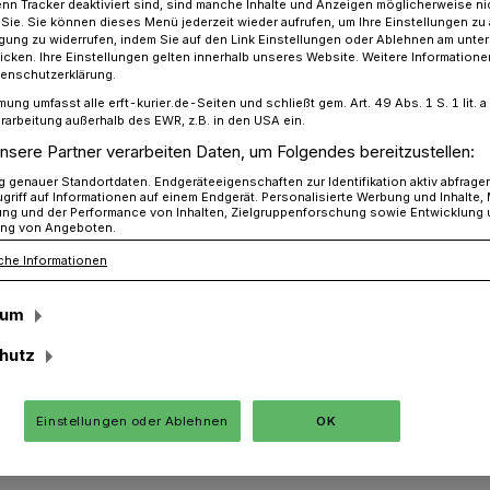
n Tracker deaktiviert sind, sind manche Inhalte und Anzeigen möglicherweise ni
r Sie. Sie können dieses Menü jederzeit wieder aufrufen, um Ihre Einstellungen zu
ligung zu widerrufen, indem Sie auf den Link Einstellungen oder Ablehnen am unte
icken. Ihre Einstellungen gelten innerhalb unseres Website. Weitere Informationen
tenschutzerklärung.
stes Fußballschule für Nachwuchs-Fußballer
mung umfasst alle erft-kurier.de-Seiten und schließt gem. Art. 49 Abs. 1 S. 1 lit
rarbeitung außerhalb des EWR, z.B. in den USA ein.
nsere Partner verarbeiten Daten, um Folgendes bereitzustellen:
ogramm beim SV Otzenrath
genauer Standortdaten. Endgeräteeigenschaften zur Identifikation aktiv abfrage
griff auf Informationen auf einem Endgerät. Personalisierte Werbung und Inhalte
mit Ex-Profi
ung und der Performance von Inhalten, Zielgruppenforschung sowie Entwicklung
ng von Angeboten.
che Informationen
 und Co.
sum
hutz
besonderen Highlight haben für 81
von fünf bis 16 Jahren in Otzenrath die
14. bis 16. April machte Thomas
Einstellungen oder Ablehnen
OK
ten Mal mit seiner Fußballschule Halt