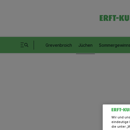
Grevenbroich
Jüchen
Sommergewinns
Wir und un
eindeutige 
die unter „