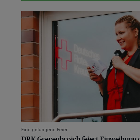
DRK Grevenbroich feiert Einweihung des neuen Domi
Eine gelungene Feier
DRK Grevenbroich feiert Einweihung 