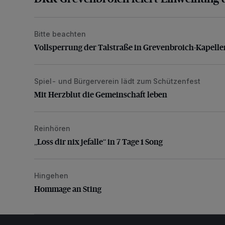
Bitte beachten
Vollsperrung der Talstraße in Grevenbroich-Kapellen
Vollsperrung der Talstraße in Grevenbroich-Kapelle
Spiel- und Bürgerverein lädt zum Schützenfest
Mit Herzblut die Gemeinschaft leben
Mit Herzblut die Gemeinschaft leben
Reinhören
„Loss dir nix jefalle“ in 7 Tage 1 Song
„Loss dir nix jefalle“ in 7 Tage 1 Song
Hingehen
Hommage an Sting
Hommage an Sting