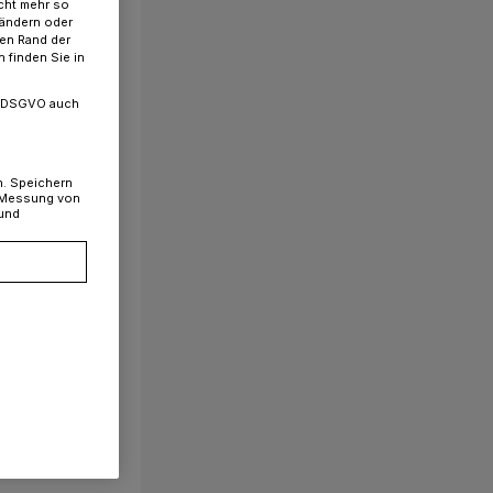
cht mehr so
 ändern oder
ren Rand der
 finden Sie in
. a DSGVO auch
n. Speichern
, Messung von
 und