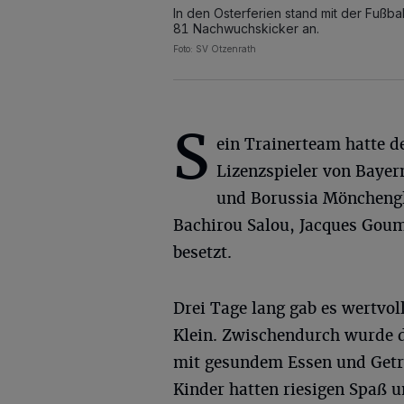
In den Osterferien stand mit der Fußba
81 Nachwuchskicker an.
Foto: SV Otzenrath
S
ein Trainerteam hatte d
Lizenzspieler von Baye
und Borussia Mönchengl
Bachirou Salou, Jacques Gou
besetzt.
Drei Tage lang gab es wertvo
Klein. Zwischendurch wurde 
mit gesundem Essen und Geträ
Kinder hatten riesigen Spaß un