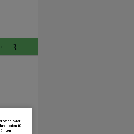
er
Anzeigen aufgeben
Reklamation
erdaten oder
chnologien für
führten