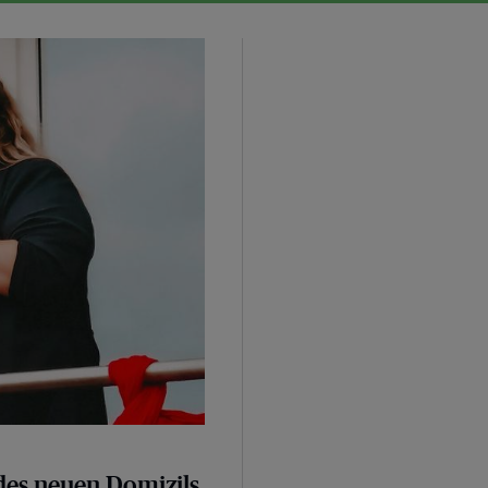
zils
des neuen Domizils