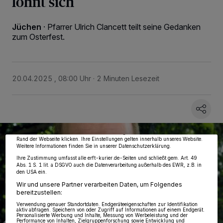
lohnt sich
Jüchen
·
Pfarrer Ulrich Clancett teilt seine Gedanken
zum Osterfest.
20.04.2025 , 08:00 Uhr
2 Minuten Lesezeit
Wir und unsere
218
-Partner speichern und greifen auf personenbezogene Daten
wie Browserdaten oder eindeutige Kennungen auf Ihrem Gerät zu. Durch Auswahl
von OK aktivieren Sie Tracking-Technologien für die unter „Wir und unsere
Partner verarbeiten Daten, um Ihnen Dienste bereitzustellen“ aufgeführten
Zwecke. Wenn Tracker deaktiviert sind, sind manche Inhalte und Anzeigen
möglicherweise nicht mehr so relevant für Sie. Sie können dieses Menü jederzeit
wieder aufrufen, um Ihre Einstellungen zu ändern oder Ihre Einwilligung zu
widerrufen, indem Sie auf den Link Einstellungen oder Ablehnen am unteren
Rand der Webseite klicken. Ihre Einstellungen gelten innerhalb unseres Website.
Weitere Informationen finden Sie in unserer Datenschutzerklärung.
Ihre Zustimmung umfasst alle erft-kurier.de-Seiten und schließt gem. Art. 49
Abs. 1 S. 1 lit. a DSGVO auch die Datenverarbeitung außerhalb des EWR, z.B. in
den USA ein.
Wir und unsere Partner verarbeiten Daten, um Folgendes
bereitzustellen:
Verwendung genauer Standortdaten. Endgeräteeigenschaften zur Identifikation
aktiv abfragen. Speichern von oder Zugriff auf Informationen auf einem Endgerät.
Personalisierte Werbung und Inhalte, Messung von Werbeleistung und der
Performance von Inhalten, Zielgruppenforschung sowie Entwicklung und