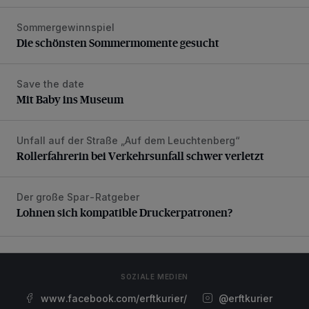
Sommergewinnspiel
Die schönsten Sommermomente gesucht
Die schönsten Sommermomente gesucht
Save the date
Mit Baby ins Museum
Mit Baby ins Museum
Unfall auf der Straße „Auf dem Leuchtenberg“
Rollerfahrerin bei Verkehrsunfall schwer verletzt
Rollerfahrerin bei Verkehrsunfall schwer verletzt
Der große Spar-Ratgeber
Lohnen sich kompatible Druckerpatronen?
Lohnen sich kompatible Druckerpatronen?
SOZIALE MEDIEN
www.facebook.com/erftkurier/
@erftkurier