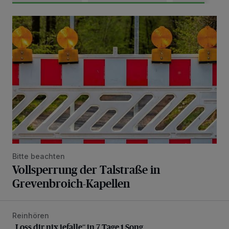
Vollsperrung der Talstraße in Grevenbroich-Kapellen
Bitte beachten
Vollsperrung der Talstraße in
Grevenbroich-Kapellen
Reinhören
„Loss dir nix jefalle“ in 7 Tage 1 Song
„Loss dir nix jefalle“ in 7 Tage 1 Song