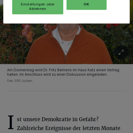
Einstellungen oder
OK
Ablehnen
Am Donnerstag wird Dr. Fritz Behrens im Haus Katz einen Vortrag
halten. Im Anschluss wird zu einer Diskussion eingeladen.
Foto: SPD Jüchen
I
st unsere Demokratie in Gefahr?
Zahlreiche Ereignisse der letzten Monate