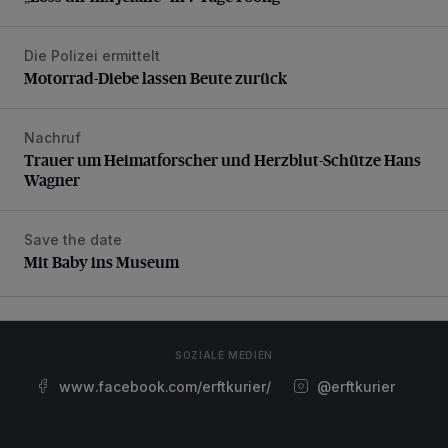
Die Polizei ermittelt
Motorrad-Diebe lassen Beute zurück
Motorrad-Diebe lassen Beute zurück
Nachruf
Trauer um Heimatforscher und Herzblut-Schütze Hans W
Trauer um Heimatforscher und Herzblut-Schütze Hans
Wagner
Save the date
Mit Baby ins Museum
Mit Baby ins Museum
SOZIALE MEDIEN
www.facebook.com/erftkurier/
@erftkurier