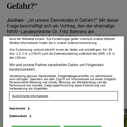
Gefahr?“
Wir und unsere
218
-Partner speichern und greifen auf personenbezogene Daten
wie Browserdaten oder eindeutige Kennungen auf Ihrem Gerät zu. Durch Auswahl
von OK aktivieren Sie Tracking-Technologien für die unter „Wir und unsere
Jüchen
·
„Ist unsere Demokratie in Gefahr?“ Mit dieser
Partner verarbeiten Daten, um Ihnen Dienste bereitzustellen“ aufgeführten
Zwecke. Wenn Tracker deaktiviert sind, sind manche Inhalte und Anzeigen
Frage beschäftigt sich ein Vortrag, den der ehemalige
möglicherweise nicht mehr so relevant für Sie. Sie können dieses Menü jederzeit
NRW-Landesminister Dr. Fritz Behrens am
wieder aufrufen, um Ihre Einstellungen zu ändern oder Ihre Einwilligung zu
widerrufen, indem Sie auf den Link Einstellungen oder Ablehnen am unteren
Donnerstag, 10. April um 19.30 Uhr in Haus Katz hält.
Rand der Webseite klicken. Ihre Einstellungen gelten innerhalb unseres Website.
Zu der öffentlichen Veranstaltung mit Vortrag und
Weitere Informationen finden Sie in unserer Datenschutzerklärung.
anschließender Diskussion laden die SPD Jüchen und
Ihre Zustimmung umfasst alle erft-kurier.de-Seiten und schließt gem. Art. 49
die SPD 60plus im Rhein-Kreis Neuss alle Bürger
Abs. 1 S. 1 lit. a DSGVO auch die Datenverarbeitung außerhalb des EWR, z.B. in
den USA ein.
herzlich ein.
Wir und unsere Partner verarbeiten Daten, um Folgendes
bereitzustellen:
Verwendung genauer Standortdaten. Endgeräteeigenschaften zur Identifikation
aktiv abfragen. Speichern von oder Zugriff auf Informationen auf einem Endgerät.
Personalisierte Werbung und Inhalte, Messung von Werbeleistung und der
06.04.2025 , 08:00 Uhr
Eine Minute Lesezeit
Performance von Inhalten, Zielgruppenforschung sowie Entwicklung und
Verbesserung von Angeboten.
Ausführliche Informationen
Impressum
Datenschutz