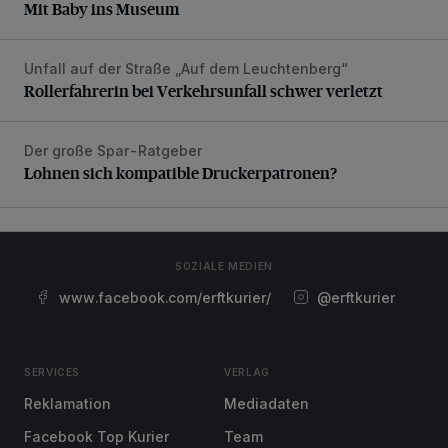
Mit Baby ins Museum
Unfall auf der Straße „Auf dem Leuchtenberg“
Rollerfahrerin bei Verkehrsunfall schwer verletzt
Rollerfahrerin bei Verkehrsunfall schwer verletzt
Der große Spar-Ratgeber
Lohnen sich kompatible Druckerpatronen?
Lohnen sich kompatible Druckerpatronen?
SOZIALE MEDIEN
www.facebook.com/erftkurier/
@erftkurier
SERVICES
VERLAG
Reklamation
Mediadaten
Facebook Top Kurier
Team