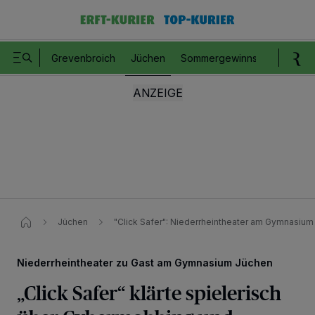
Grevenbroich
Jüchen
Sommergewinnspiel
Romm
Jüchen
"Click Safer": Niederrheintheater am Gymnasiu
Niederrheintheater zu Gast am Gymnasium Jüchen
„Click Safer“ klärte spielerisch