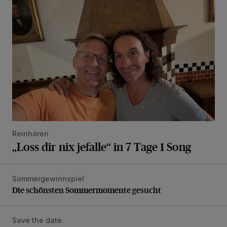
Reinhören
„Loss dir nix jefalle“ in 7 Tage 1 Song
Sommergewinnspiel
Die schönsten Sommermomente gesucht
Die schönsten Sommermomente gesucht
Save the date
Mit Baby ins Museum