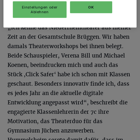
Einstellungen oder
OK
Ablehnen
„Ich kenne das Niederrheintheater aus meiner
Zeit an der Gesamtschule Brüggen. Wir haben
damals Theaterworkshops bei ihnen belegt.
Beide Schauspieler, Verena Bill und Michael
Koenen, beeindrucken mich und auch das
Stück ,Click Safer‘ habe ich schon mit Klassen
geschaut. Besonders innovativ finde ich, dass
es jedes Jahr an die aktuelle digitale
Entwicklung angepasst wird“, beschreibt die
engagierte Klassenlehrerin der 7c ihre
Motivation, das Theaterduo für das
Gymnasium Jüchen anzuwerben.
Hummelsheim sorgte damit dafür, dass im