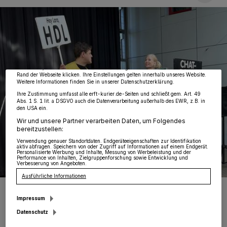
Wir und unsere
218
-Partner speichern und greifen auf personenbezogene Daten
wie Browserdaten oder eindeutige Kennungen auf Ihrem Gerät zu. Durch Auswahl
von OK aktivieren Sie Tracking-Technologien für die unter „Wir und unsere
Partner verarbeiten Daten, um Ihnen Dienste bereitzustellen“ aufgeführten
Zwecke. Wenn Tracker deaktiviert sind, sind manche Inhalte und Anzeigen
möglicherweise nicht mehr so relevant für Sie. Sie können dieses Menü jederzeit
wieder aufrufen, um Ihre Einstellungen zu ändern oder Ihre Einwilligung zu
widerrufen, indem Sie auf den Link Einstellungen oder Ablehnen am unteren
Rand der Webseite klicken. Ihre Einstellungen gelten innerhalb unseres Website.
Weitere Informationen finden Sie in unserer Datenschutzerklärung.
Ihre Zustimmung umfasst alle erft-kurier.de-Seiten und schließt gem. Art. 49
Abs. 1 S. 1 lit. a DSGVO auch die Datenverarbeitung außerhalb des EWR, z.B. in
den USA ein.
Wir und unsere Partner verarbeiten Daten, um Folgendes
bereitzustellen:
Verwendung genauer Standortdaten. Endgeräteeigenschaften zur Identifikation
aktiv abfragen. Speichern von oder Zugriff auf Informationen auf einem Endgerät.
Personalisierte Werbung und Inhalte, Messung von Werbeleistung und der
Performance von Inhalten, Zielgruppenforschung sowie Entwicklung und
Verbesserung von Angeboten.
Ausführliche Informationen
„Click Safer“ heißt das Theaterstück, welches das
Niederrheintheater für die Jahrgangsstufe 7 aufführte.
Impressum
Foto: Gymnasium Jüchen
Datenschutz