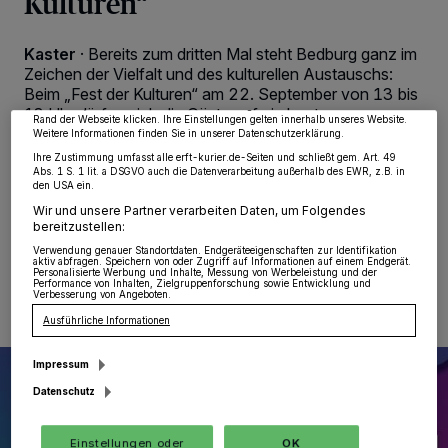
Kulturen“
Wir und unsere
218
-Partner speichern und greifen auf personenbezogene Daten
wie Browserdaten oder eindeutige Kennungen auf Ihrem Gerät zu. Durch Auswahl
von OK aktivieren Sie Tracking-Technologien für die unter „Wir und unsere
Kaster
·
Bereits zum dritten Mal steht Bedburg ganz im
Partner verarbeiten Daten, um Ihnen Dienste bereitzustellen“ aufgeführten
Zwecke. Wenn Tracker deaktiviert sind, sind manche Inhalte und Anzeigen
Zeichen der Vielfalt und des kulturellen Austauschs:
möglicherweise nicht mehr so relevant für Sie. Sie können dieses Menü jederzeit
Beim „Fest der Kulturen“ am 22. September von 13 bis
wieder aufrufen, um Ihre Einstellungen zu ändern oder Ihre Einwilligung zu
widerrufen, indem Sie auf den Link Einstellungen oder Ablehnen am unteren
18 Uhr dürfen sich die Gäste auf ein buntes
Rand der Webseite klicken. Ihre Einstellungen gelten innerhalb unseres Website.
Bühnenprogramm und eine kulinarische Reise an
Weitere Informationen finden Sie in unserer Datenschutzerklärung.
individuell gestalteten Länderpavillons mit
Ihre Zustimmung umfasst alle erft-kurier.de-Seiten und schließt gem. Art. 49
landestypischen Spezialitäten freuen.
Abs. 1 S. 1 lit. a DSGVO auch die Datenverarbeitung außerhalb des EWR, z.B. in
den USA ein.
Wir und unsere Partner verarbeiten Daten, um Folgendes
bereitzustellen:
Verwendung genauer Standortdaten. Endgeräteeigenschaften zur Identifikation
18.09.2024 , 08:04 Uhr
Eine Minute Lesezeit
aktiv abfragen. Speichern von oder Zugriff auf Informationen auf einem Endgerät.
Personalisierte Werbung und Inhalte, Messung von Werbeleistung und der
Performance von Inhalten, Zielgruppenforschung sowie Entwicklung und
Verbesserung von Angeboten.
Ausführliche Informationen
Impressum
Datenschutz
Einstellungen oder
OK