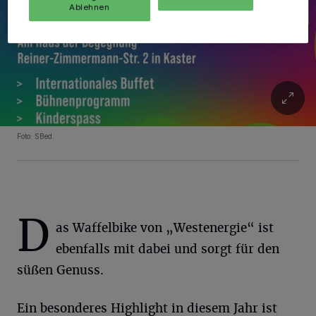
Ablehnen
Foto: SBed.
D
as Waffelbike von „Westenergie“ ist
ebenfalls mit dabei und sorgt für den
süßen Genuss.
Ein besonderes Highlight in diesem Jahr ist