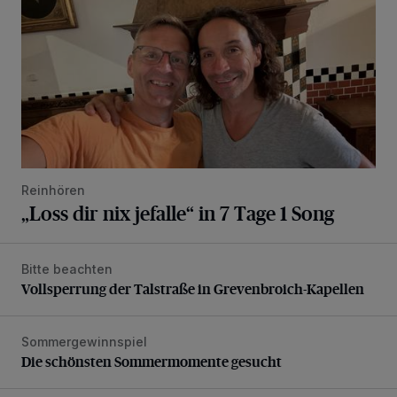
Reinhören
„Loss dir nix jefalle“ in 7 Tage 1 Song
Bitte beachten
Vollsperrung der Talstraße in Grevenbroich-Kapellen
Vollsperrung der Talstraße in Grevenbroich-Kapellen
Sommergewinnspiel
Die schönsten Sommermomente gesucht
Die schönsten Sommermomente gesucht