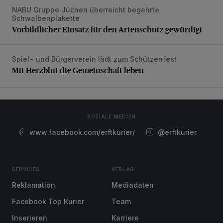
NABU Gruppe Jüchen überreicht begehrte
Vorbildlicher Einsatz für den Artenschutz gewürdigt
Schwalbenplakette
Vorbildlicher Einsatz für den Artenschutz gewürdigt
Spiel- und Bürgerverein lädt zum Schützenfest
Mit Herzblut die Gemeinschaft leben
Mit Herzblut die Gemeinschaft leben
SOZIALE MEDIEN
www.facebook.com/erftkurier/
@erftkurier
SERVICES
VERLAG
Reklamation
Mediadaten
Facebook Top Kurier
Team
Inserieren
Karriere