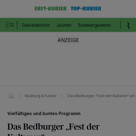
Grevenbroich
Jüchen
Sommergewinnspiel
Romm
Bedburg & Kaster
Das Bedburger "Fest der Kulturen" am
Vielfältiges und buntes Programm
Das Bedburger „Fest der