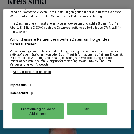
Kreis sinkt
wieder aufrufen, um Ihre Einstellungen zu ändern oder Ihre Einwilligung zu
widerrufen, indem Sie auf den Link Einstellungen oder Ablehnen am unteren
Rand der Webseite klicken. Ihre Einstellungen gelten innerhalb unseres Website.
Rhein-Kreis Erstmals seit Ausbruch der Corona-
Weitere Informationen finden Sie in unserer Datenschutzerklärung.
Pandemie in Deutschland ist die Zahl der Arbeitslosen
Ihre Zustimmung umfasst alle erft-kurier.de-Seiten und schließt gem. Art. 49
im Rhein-Kreis und in der Region rückläufig. Wie die
Abs. 1 S. 1 lit. a DSGVO auch die Datenverarbeitung außerhalb des EWR, z.B. in
den USA ein.
Agentur für Arbeit Mönchengladbach mitteilt, beträgt
Wir und unsere Partner verarbeiten Daten, um Folgendes
die aktuelle Arbeitslosenquote für den Rhein-Kreis 6,3
bereitzustellen:
Prozent. Sie liegt damit um 0,2 Prozentpunkte unter der
vom Vormonat August, aber um 1,4 Prozentpunkte
Verwendung genauer Standortdaten. Endgeräteeigenschaften zur Identifikation
aktiv abfragen. Speichern von oder Zugriff auf Informationen auf einem Endgerät.
über dem Wert des Vorjahres.
Personalisierte Werbung und Inhalte, Messung von Werbeleistung und der
Performance von Inhalten, Zielgruppenforschung sowie Entwicklung und
Verbesserung von Angeboten.
Ausführliche Informationen
01.10.2020 , 11:30 Uhr
Eine Minute Lesezeit
Impressum
Datenschutz
Einstellungen oder
OK
Ablehnen