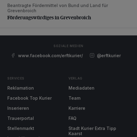
Beantragte Fördermittel von Bund und Land für
Förderungswürdiges in Grevenbroich
Grevenbroich
Förderungswürdiges in Grevenbroich
SOZIALE MEDIEN
www.facebook.com/erftkurier/
@erftkurier
SERVICES
VERLAG
Reklamation
Mediadaten
Facebook Top Kurier
Team
Inserieren
Karriere
Trauerportal
FAQ
Stellenmarkt
Stadt Kurier Extra Tipp
Kaarst