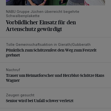
NABU Gruppe Jüchen überreicht begehrte
Schwalbenplakette
Vorbildlicher Einsatz für den
Artenschutz gewürdigt
Tolle Gemeinschaftsaktion in Gierath/Gubberath
Pünktlich zum Schützenfest den Weg zum Festzelt geebne
Pünktlich zum Schützenfest den Weg zum Festzelt
geebnet
Nachruf
Trauer um Heimatforscher und Herzblut-Schütze Hans W
Trauer um Heimatforscher und Herzblut-Schütze Hans
Wagner
Zeugen gesucht
Senior wird bei Unfall schwer verletzt
Senior wird bei Unfall schwer verletzt