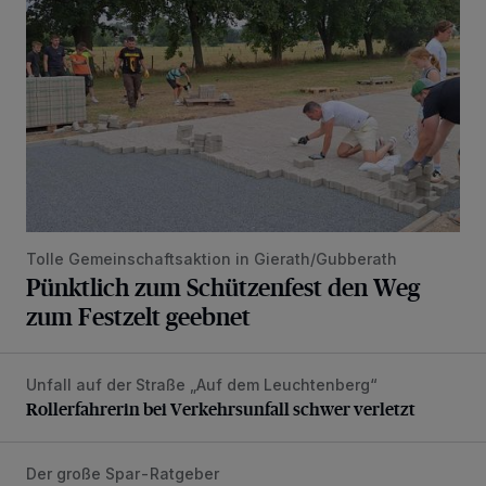
Tolle Gemeinschaftsaktion in Gierath/Gubberath
Pünktlich zum Schützenfest den Weg
zum Festzelt geebnet
Unfall auf der Straße „Auf dem Leuchtenberg“
Rollerfahrerin bei Verkehrsunfall schwer verletzt
Rollerfahrerin bei Verkehrsunfall schwer verletzt
Der große Spar-Ratgeber
Lohnen sich kompatible Druckerpatronen?