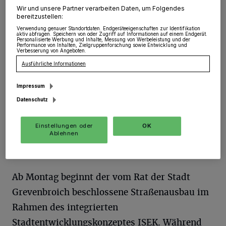
Grevenbroich. Nach erfolgreicher Erneuerung des
Wir und unsere Partner verarbeiten Daten, um Folgendes
Abwasserkanals und Neuverlegung der Gas- und
bereitzustellen:
Wasserleitungen gehen die Bauarbeiten auf der
Verwendung genauer Standortdaten. Endgeräteeigenschaften zur Identifikation
Bahnstraße im Abschnitt Ostwall bis Kreisverkehr
aktiv abfragen. Speichern von oder Zugriff auf Informationen auf einem Endgerät.
weiter.
Personalisierte Werbung und Inhalte, Messung von Werbeleistung und der
Performance von Inhalten, Zielgruppenforschung sowie Entwicklung und
Verbesserung von Angeboten.
Ausführliche Informationen
01.10.2020 , 11:02 Uhr
Eine Minute Lesezeit
Impressum
Datenschutz
Einstellungen oder
OK
Ablehnen
Ab Montag beginnt der vom Rat der Stadt
Grevenbroich beschlossene Straßenausbau im
Rahmen des integrierten
Stadtentwicklungskonzeptes ISEK. Während