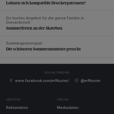
Lohnen sich kompatible Druckerpatronen?
Ein buntes Angebot für die ganze Familie in
Sommerferien an der Skatebox
Grevenbroich
Sommerferien an der Skatebox
Sommergewinnspiel
Die schönsten Sommermomente gesucht
Die schönsten Sommermomente gesucht
SOZIALE MEDIEN
www.facebook.com/erftkurier/
@erftkurier
SERVICES
VERLAG
Reklamation
Mediadaten