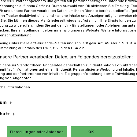
sere
218
-Partner speichern und greifen auf personenbezogene Daten wie Brows
Kennungen auf Ihrem Gerät zu. Durch Auswahl von OK aktivieren Sie Tracking-Te
Wir und unsere Partner verarbeiten Daten, um Ihnen Dienste bereitzustellen“ aufge
n Tracker deaktiviert sind, sind manche Inhalte und Anzeigen möglicherweise ni
r Sie. Sie können dieses Menü jederzeit wieder aufrufen, um Ihre Einstellungen zu
nzert in der Kirche:​ „Musikkorps der Bundeswehr“
ligung zu widerrufen, indem Sie auf den Link Einstellungen oder Ablehnen am unte
icken. Ihre Einstellungen gelten innerhalb unseres Website. Weitere Informationen
tenschutzerklärung.
mung umfasst alle erft-kurier.de-Seiten und schließt gem. Art. 49 Abs. 1 S. 1 lit
e:
rarbeitung außerhalb des EWR, z.B. in den USA ein.
nsere Partner verarbeiten Daten, um Folgendes bereitzustellen:
is adventlich
genauer Standortdaten. Endgeräteeigenschaften zur Identifikation aktiv abfrage
griff auf Informationen auf einem Endgerät. Personalisierte Werbung und Inhalte
ung und der Performance von Inhalten, Zielgruppenforschung sowie Entwicklung
ng von Angeboten.
ndeswehr“. Erster Gedanke bei diesem
che Informationen
. Weit gefehlt! Dieses exzellente
ierter Musiker aus Siegburg sieht und hört
sum
schen. Dafür ist es umso präsenter bei
hutz
ollarischen Ehrendiensten der
d.
Einstellungen oder Ablehnen
OK