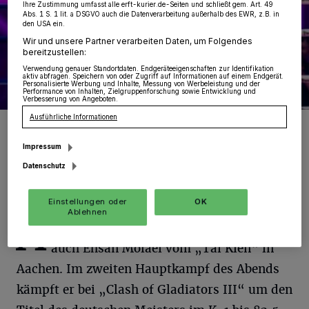
Ihre Zustimmung umfasst alle erft-kurier.de-Seiten und schließt gem. Art. 49
Abs. 1 S. 1 lit. a DSGVO auch die Datenverarbeitung außerhalb des EWR, z.B. in
den USA ein.
Wir und unsere Partner verarbeiten Daten, um Folgendes
bereitzustellen:
Verwendung genauer Standortdaten. Endgeräteeigenschaften zur Identifikation
aktiv abfragen. Speichern von oder Zugriff auf Informationen auf einem Endgerät.
Personalisierte Werbung und Inhalte, Messung von Werbeleistung und der
Performance von Inhalten, Zielgruppenforschung sowie Entwicklung und
Verbesserung von Angeboten.
Ausführliche Informationen
Atenea Flores
Foto: Schumacher
Impressum
Datenschutz
Einstellungen oder
OK
Ablehnen
A
uf der „Fight-Card“ steht zum Beispiel
auch Ehsan Molaei vom „Tai Kien“ in
Aachen. Im zweiten Hauptkampf des Abends
kämpft er bei „Clash of Gladiators III“ um den