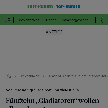
Grevenbroich
Jüchen
Sommergewinnspiel
Romm
Grevenbroich
„Clash of Gladiators III“: großer Sport und 
Schumacher: großer Sport und viele K.o.´s
Fünfzehn „Gladiatoren“ wollen