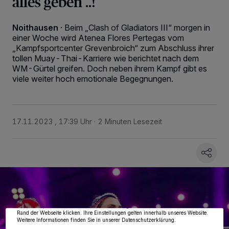
alles geben ..!
Noithausen
·
Beim „Clash of Gladiators III“ morgen in
einer Woche wird Atenea Flores Pertegas vom
„Kampfsportcenter Grevenbroich“ zum Abschluss ihrer
tollen Muay-Thai-Karriere wie berichtet nach dem
WM-Gürtel greifen. Doch neben ihrem Kampf gibt es
viele weiter hoch emotionale Begegnungen.
17.11.2023 , 17:39 Uhr
2 Minuten Lesezeit
Wir und unsere
218
-Partner speichern und greifen auf personenbezogene Daten
wie Browserdaten oder eindeutige Kennungen auf Ihrem Gerät zu. Durch Auswahl
von OK aktivieren Sie Tracking-Technologien für die unter „Wir und unsere
Partner verarbeiten Daten, um Ihnen Dienste bereitzustellen“ aufgeführten
Zwecke. Wenn Tracker deaktiviert sind, sind manche Inhalte und Anzeigen
möglicherweise nicht mehr so relevant für Sie. Sie können dieses Menü jederzeit
wieder aufrufen, um Ihre Einstellungen zu ändern oder Ihre Einwilligung zu
widerrufen, indem Sie auf den Link Einstellungen oder Ablehnen am unteren
Rand der Webseite klicken. Ihre Einstellungen gelten innerhalb unseres Website.
Weitere Informationen finden Sie in unserer Datenschutzerklärung.