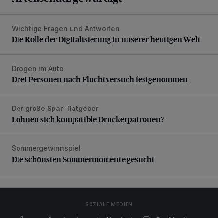
Wichtige Fragen und Antworten
Die Rolle der Digitalisierung in unserer heutigen Welt
Die Rolle der Digitalisierung in unserer heutigen Welt
Drogen im Auto
Drei Personen nach Fluchtversuch festgenommen
Drei Personen nach Fluchtversuch festgenommen
Der große Spar-Ratgeber
Lohnen sich kompatible Druckerpatronen?
Lohnen sich kompatible Druckerpatronen?
Sommergewinnspiel
Die schönsten Sommermomente gesucht
Die schönsten Sommermomente gesucht
SOZIALE MEDIEN