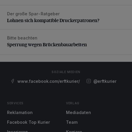
Der große Spar-Ratgeber
Lohnen sich kompatible Druckerpatronen?
Lohnen sich kompatible Druckerpatronen?
Bitte beachten
Sperrung wegen Brückenbauarbeiten
Sperrung wegen Brückenbauarbeiten
SOZIALE MEDIEN
www.facebook.com/erftkurier/
@erftkurier
SERVICES
VERLAG
Reklamation
Mediadaten
Facebook Top Kurier
Team
Inserieren
Karriere