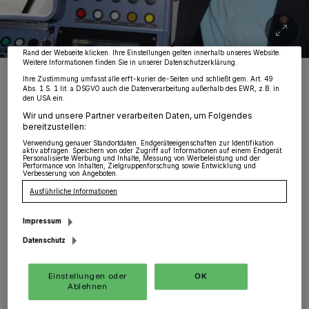
Partner verarbeiten Daten, um Ihnen Dienste bereitzustellen“ aufgeführten
Zwecke. Wenn Tracker deaktiviert sind, sind manche Inhalte und Anzeigen
möglicherweise nicht mehr so relevant für Sie. Sie können dieses Menü jederzeit
wieder aufrufen, um Ihre Einstellungen zu ändern oder Ihre Einwilligung zu
widerrufen, indem Sie auf den Link Einstellungen oder Ablehnen am unteren
Rand der Webseite klicken. Ihre Einstellungen gelten innerhalb unseres Website.
Weitere Informationen finden Sie in unserer Datenschutzerklärung.
Klaus Krützen, der Lenker der Grevenbroicher Stadt-Finanzen.
Ihre Zustimmung umfasst alle erft-kurier.de-Seiten und schließt gem. Art. 49
Foto: KV/Gerhard P.Müller
Abs. 1 S. 1 lit. a DSGVO auch die Datenverarbeitung außerhalb des EWR, z.B. in
den USA ein.
Wir und unsere Partner verarbeiten Daten, um Folgendes
bereitzustellen:
Verwendung genauer Standortdaten. Endgeräteeigenschaften zur Identifikation
aktiv abfragen. Speichern von oder Zugriff auf Informationen auf einem Endgerät.
Personalisierte Werbung und Inhalte, Messung von Werbeleistung und der
D
Performance von Inhalten, Zielgruppenforschung sowie Entwicklung und
er Grund der Steuer
Verbesserung von Angeboten.
Ausführliche Informationen
Kommunalpolitische Feierabend-Diskussion:
Impressum
Für dieses Jahr wurde die Grundsteuer B
Datenschutz
angehoben. Dann setzten sich Bürgermeister
und Kämmerer zusammen und taten jede
Einstellungen oder
OK
Ablehnen
Menge Einsparungsmöglichkeiten auf, so dass