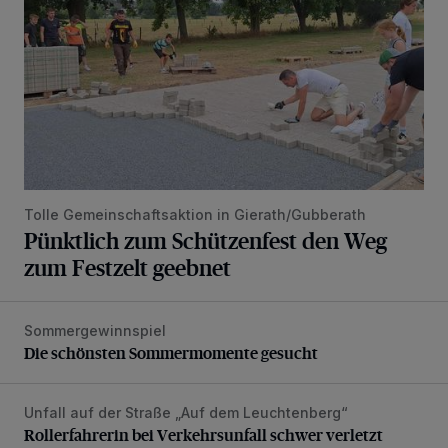
Tolle Gemeinschaftsaktion in Gierath/Gubberath
Pünktlich zum Schützenfest den Weg
zum Festzelt geebnet
Sommergewinnspiel
Die schönsten Sommermomente gesucht
Die schönsten Sommermomente gesucht
Unfall auf der Straße „Auf dem Leuchtenberg“
Rollerfahrerin bei Verkehrsunfall schwer verletzt
Rollerfahrerin bei Verkehrsunfall schwer verletzt