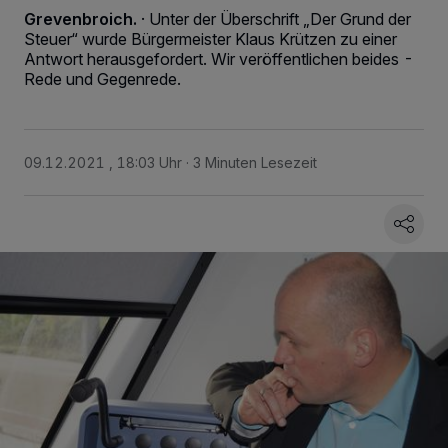
Grevenbroich.
·
Unter der Überschrift „Der Grund der
Steuer“ wurde Bürgermeister Klaus Krützen zu einer
Antwort herausgefordert. Wir veröffentlichen beides -
Rede und Gegenrede.
09.12.2021 , 18:03 Uhr
3 Minuten Lesezeit
Wir und unsere
218
-Partner speichern und greifen auf personenbezogene Daten
wie Browserdaten oder eindeutige Kennungen auf Ihrem Gerät zu. Durch Auswahl
von OK aktivieren Sie Tracking-Technologien für die unter „Wir und unsere