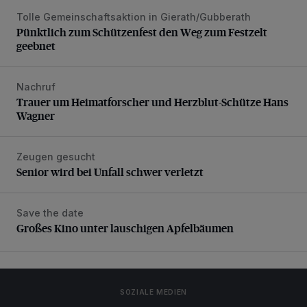
Tolle Gemeinschaftsaktion in Gierath/Gubberath
Pünktlich zum Schützenfest den Weg zum Festzelt geebne
Pünktlich zum Schützenfest den Weg zum Festzelt
geebnet
Nachruf
Trauer um Heimatforscher und Herzblut-Schütze Hans W
Trauer um Heimatforscher und Herzblut-Schütze Hans
Wagner
Zeugen gesucht
Senior wird bei Unfall schwer verletzt
Senior wird bei Unfall schwer verletzt
Save the date
Großes Kino unter lauschigen Apfelbäumen
Großes Kino unter lauschigen Apfelbäumen
SOZIALE MEDIEN