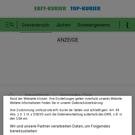
Grevenbroich
Jüchen
Sommergewinnspiel
Romm
Wir und unsere
218
-Partner speichern und greifen auf personenbezogene Daten
wie Browserdaten oder eindeutige Kennungen auf Ihrem Gerät zu. Durch Auswahl
von OK aktivieren Sie Tracking-Technologien für die unter „Wir und unsere
Partner verarbeiten Daten, um Ihnen Dienste bereitzustellen“ aufgeführten
Zwecke. Wenn Tracker deaktiviert sind, sind manche Inhalte und Anzeigen
möglicherweise nicht mehr so relevant für Sie. Sie können dieses Menü jederzeit
wieder aufrufen, um Ihre Einstellungen zu ändern oder Ihre Einwilligung zu
Grevenbroich
Geschenke-Tage
widerrufen, indem Sie auf den Link Einstellungen oder Ablehnen am unteren
Rand der Webseite klicken. Ihre Einstellungen gelten innerhalb unseres Website.
Weitere Informationen finden Sie in unserer Datenschutzerklärung.
Ihre Zustimmung umfasst alle erft-kurier.de-Seiten und schließt gem. Art. 49
Anzeige:
Abs. 1 S. 1 lit. a DSGVO auch die Datenverarbeitung außerhalb des EWR, z.B. in
den USA ein.
Geschenke-Tage
Wir und unsere Partner verarbeiten Daten, um Folgendes
bereitzustellen: