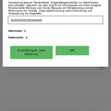
Verwendung genauer Standortdaten. Endgeräteeigenschaften zur Identifikation
Das Reformhaus Heift an der Breite Straße in der
aktiv abfragen. Speichern von oder Zugriff auf Informationen auf einem Endgerät.
Personalisierte Werbung und Inhalte, Messung von Werbeleistung und der
Grevenbroicher City lädt an den Samstagen vor
Performance von Inhalten, Zielgruppenforschung sowie Entwicklung und
Weihnachten zu den „Geschenke-Tagen“ ein: Ab dem
Verbesserung von Angeboten.
Kauf von drei Kosmetik-Artikeln gibt es 20 Prozent
Ausführliche Informationen
Rabatt (bitte die genauen Bedingungen im
Magazin „Grevenbroich - Unsere Heimat“ beachten).
Impressum
Datenschutz
07.12.2021 , 15:01 Uhr
Eine Minute Lesezeit
Einstellungen oder
OK
Ablehnen