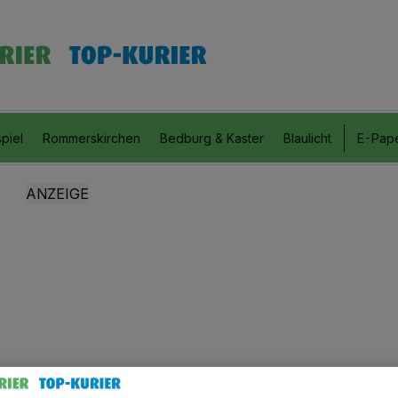
piel
Rommerskirchen
Bedburg & Kaster
Blaulicht
E-Pap