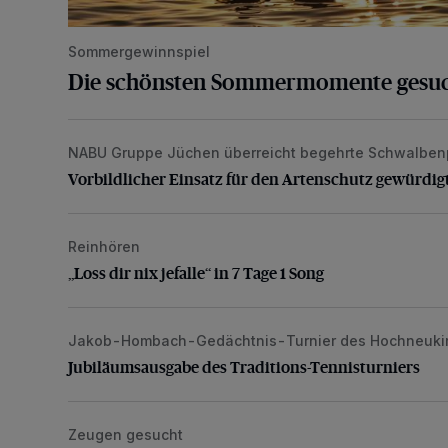
Sommergewinnspiel
Die schönsten Sommermomente gesu
NABU Gruppe Jüchen überreicht begehrte Schwalben
Vorbildlicher Einsatz für den Artenschutz gewürdigt
Vorbildlicher Einsatz für den Artenschutz gewürdig
Reinhören
„Loss dir nix jefalle“ in 7 Tage 1 Song
„Loss dir nix jefalle“ in 7 Tage 1 Song
Jakob-Hombach-Gedächtnis-Turnier des Hochneuki
Jubiläumsausgabe des Traditions-Tennisturniers
Jubiläumsausgabe des Traditions-Tennisturniers
Zeugen gesucht
Senior wird bei Unfall schwer verletzt