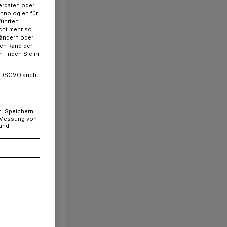
erdaten oder
chnologien für
führten
cht mehr so
 ändern oder
ren Rand der
 finden Sie in
. a DSGVO auch
n. Speichern
, Messung von
 und