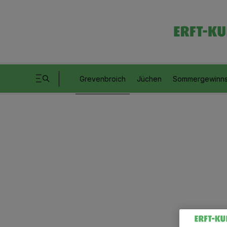
Grevenbroich
Jüchen
Sommergewinns