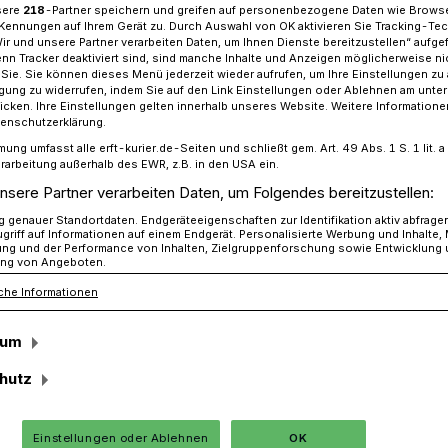
sere
218
-Partner speichern und greifen auf personenbezogene Daten wie Brows
Kennungen auf Ihrem Gerät zu. Durch Auswahl von OK aktivieren Sie Tracking-Te
Wir und unsere Partner verarbeiten Daten, um Ihnen Dienste bereitzustellen“ aufge
n Tracker deaktiviert sind, sind manche Inhalte und Anzeigen möglicherweise ni
r Sie. Sie können dieses Menü jederzeit wieder aufrufen, um Ihre Einstellungen zu
r des Kreises gehen mit gutem Beispiel voran
ligung zu widerrufen, indem Sie auf den Link Einstellungen oder Ablehnen am unte
icken. Ihre Einstellungen gelten innerhalb unseres Website. Weitere Informationen
tenschutzerklärung.
mung umfasst alle erft-kurier.de-Seiten und schließt gem. Art. 49 Abs. 1 S. 1 lit
rarbeitung außerhalb des EWR, z.B. in den USA ein.
des Kreises gehen
nsere Partner verarbeiten Daten, um Folgendes bereitzustellen:
genauer Standortdaten. Endgeräteeigenschaften zur Identifikation aktiv abfrage
griff auf Informationen auf einem Endgerät. Personalisierte Werbung und Inhalte
ispiel voran
ung und der Performance von Inhalten, Zielgruppenforschung sowie Entwicklung
ng von Angeboten.
che Informationen
altung des Rhein-Kreises sind von den
sum
Mitarbeiter 1.133 Personen mindestens
hutz
Virus geimpft beziehungsweise von einer
n. Die Quote der Geimpften oder
6,59 Prozent.
Einstellungen oder Ablehnen
OK