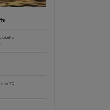
cht
plakette
t
rcher TC