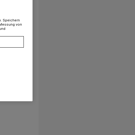
n. Speichern
, Messung von
 und