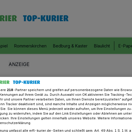
piel
Rommerskirchen
Bedburg & Kaster
Blaulicht
E-Pap
sere
218
-Partner speichern und greifen auf personenbezogene Daten wie Brows
Kennungen auf Ihrem Gerät zu. Durch Auswahl von OK aktivieren Sie Tracking-Te
Wir und unsere Partner verarbeiten Daten, um Ihnen Dienste bereitzustellen“ aufge
n Tracker deaktiviert sind, sind manche Inhalte und Anzeigen möglicherweise ni
r Sie. Sie können dieses Menü jederzeit wieder aufrufen, um Ihre Einstellungen zu
ligung zu widerrufen, indem Sie auf den Link Einstellungen oder Ablehnen am unte
icken. Ihre Einstellungen gelten innerhalb unseres Website. Weitere Informationen
tenschutzerklärung.
mung umfasst alle erft-kurier.de-Seiten und schließt gem. Art. 49 Abs. 1 S. 1 lit