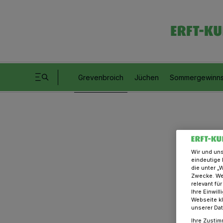
Grevenbroich
Jüchen
Sommergewinns
Wir und un
eindeutige 
die unter „
Zwecke. Wen
relevant fü
Ihre Einwil
Webseite kl
unserer Da
Ihre Zustim