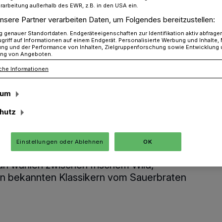
rarbeitung außerhalb des EWR, z.B. in den USA ein.
nsere Partner verarbeiten Daten, um Folgendes bereitzustellen:
genauer Standortdaten. Endgeräteeigenschaften zur Identifikation aktiv abfrage
zum Fest
griff auf Informationen auf einem Endgerät. Personalisierte Werbung und Inhalte
ung und der Performance von Inhalten, Zielgruppenforschung sowie Entwicklung
ng von Angeboten.
che Informationen
sum
m Fest
hutz
Breite Straße steht auch an den
Einstellungen oder Ablehnen
OK
 an Ihrer Seite: Auf einem speziellen
an wählen zwischen frischem Wild,
n bekannten Klassikern vom Sauerbraten