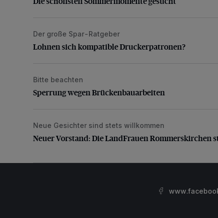
Die schönsten Sommermomente gesucht
Der große Spar-Ratgeber
Lohnen sich kompatible Druckerpatronen?
Lohnen sich kompatible Druckerpatronen?
Bitte beachten
Sperrung wegen Brückenbauarbeiten
Sperrung wegen Brückenbauarbeiten
Neue Gesichter sind stets willkommen
Neuer Vorstand: Die LandFrauen Rommerskirchen st
Neuer Vorstand: Die LandFrauen Rommerskirchen s
www.facebook.