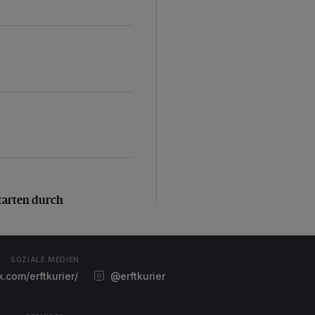
arten durch
tarten durch
SOZIALE MEDIEN
com/erftkurier/
@erftkurier