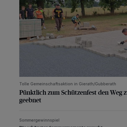
Tolle Gemeinschaftsaktion in Gierath/Gubberath
Pünktlich zum Schützenfest den Weg z
geebnet
Sommergewinnspiel
Die schönsten Sommermomente gesucht