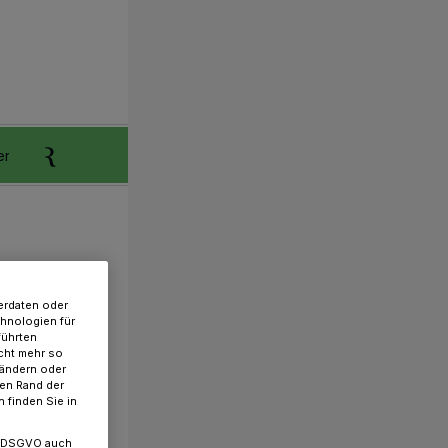
er
Anzeigen aufgeben
Reklamation
erdaten oder
chnologien für
führten
cht mehr so
 ändern oder
ren Rand der
 finden Sie in
. a DSGVO auch