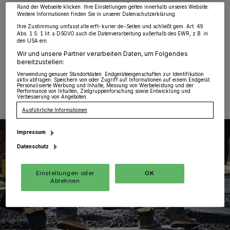
Rand der Webseite klicken. Ihre Einstellungen gelten innerhalb unseres Website.
Neurath
·
Ab heute wird die
Einmündung K39/Zur
Weitere Informationen finden Sie in unserer Datenschutzerklärung.
Mühlen-Erft/Auffahrt L116 in Grevenbroich
aufgrund
Ihre Zustimmung umfasst alle erft-kurier.de-Seiten und schließt gem. Art. 49
von Straßenbauarbeiten vollständig gesperrt.
Abs. 1 S. 1 lit. a DSGVO auch die Datenverarbeitung außerhalb des EWR, z.B. in
den USA ein.
Wir und unsere Partner verarbeiten Daten, um Folgendes
bereitzustellen:
07.10.2024 , 11:49 Uhr
Eine Minute Lesezeit
Verwendung genauer Standortdaten. Endgeräteeigenschaften zur Identifikation
aktiv abfragen. Speichern von oder Zugriff auf Informationen auf einem Endgerät.
Personalisierte Werbung und Inhalte, Messung von Werbeleistung und der
Performance von Inhalten, Zielgruppenforschung sowie Entwicklung und
Verbesserung von Angeboten.
Ausführliche Informationen
Impressum
Datenschutz
Einstellungen oder
OK
Ablehnen