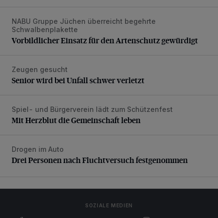
NABU Gruppe Jüchen überreicht begehrte
Vorbildlicher Einsatz für den Artenschutz gewürdigt
Schwalbenplakette
Vorbildlicher Einsatz für den Artenschutz gewürdigt
Zeugen gesucht
Senior wird bei Unfall schwer verletzt
Senior wird bei Unfall schwer verletzt
Spiel- und Bürgerverein lädt zum Schützenfest
Mit Herzblut die Gemeinschaft leben
Mit Herzblut die Gemeinschaft leben
Drogen im Auto
Drei Personen nach Fluchtversuch festgenommen
Drei Personen nach Fluchtversuch festgenommen
SOZIALE MEDIEN