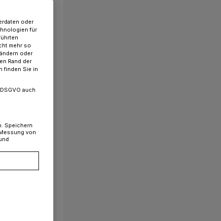
erdaten oder
chnologien für
führten
cht mehr so
 ändern oder
ren Rand der
 finden Sie in
. a DSGVO auch
n. Speichern
, Messung von
 und