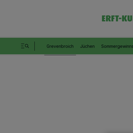
Grevenbroich
Jüchen
Sommergewinns