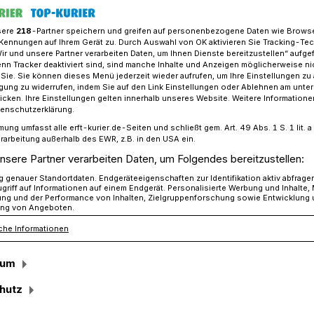
sere
218
-Partner speichern und greifen auf personenbezogene Daten wie Brows
Kennungen auf Ihrem Gerät zu. Durch Auswahl von OK aktivieren Sie Tracking-Te
Wir und unsere Partner verarbeiten Daten, um Ihnen Dienste bereitzustellen“ aufge
r: Ein adventlicher Gruß in schwierigen Zeiten
n Tracker deaktiviert sind, sind manche Inhalte und Anzeigen möglicherweise ni
r Sie. Sie können dieses Menü jederzeit wieder aufrufen, um Ihre Einstellungen zu
ligung zu widerrufen, indem Sie auf den Link Einstellungen oder Ablehnen am unte
icken. Ihre Einstellungen gelten innerhalb unseres Website. Weitere Informationen
tenschutzerklärung.
mung umfasst alle erft-kurier.de-Seiten und schließt gem. Art. 49 Abs. 1 S. 1 lit
cher Gruß in
rarbeitung außerhalb des EWR, z.B. in den USA ein.
nsere Partner verarbeiten Daten, um Folgendes bereitzustellen:
Zeiten
genauer Standortdaten. Endgeräteeigenschaften zur Identifikation aktiv abfrage
griff auf Informationen auf einem Endgerät. Personalisierte Werbung und Inhalte
ung und der Performance von Inhalten, Zielgruppenforschung sowie Entwicklung
ng von Angeboten.
che Informationen
e man wahrscheinlich gesagt: „Da hilft nur
: „Da hilft nur noch singen!“ Warum? Weil
sum
anzösischen Musikers und Philosophen
iert: „Wo es an Worten fehlt, kann der
hutz