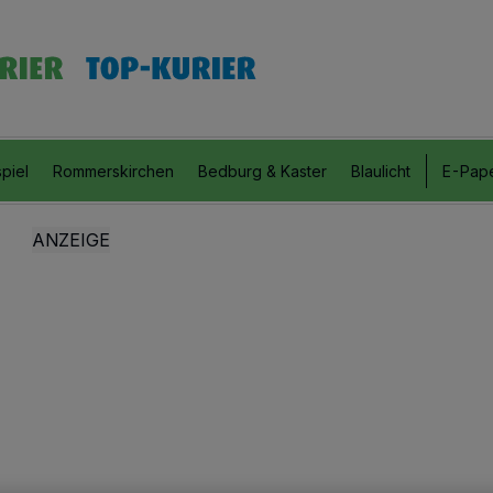
piel
Rommerskirchen
Bedburg & Kaster
Blaulicht
E-Pap