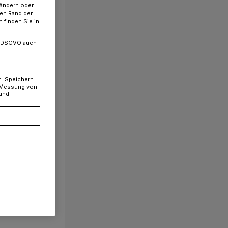
 ändern oder
ren Rand der
 finden Sie in
. a DSGVO auch
n. Speichern
, Messung von
 und