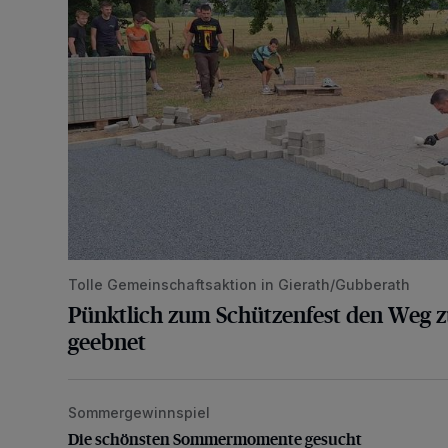
Tolle Gemeinschaftsaktion in Gierath/Gubberath
Pünktlich zum Schützenfest den Weg z
geebnet
Sommergewinnspiel
Die schönsten Sommermomente gesucht
Die schönsten Sommermomente gesucht