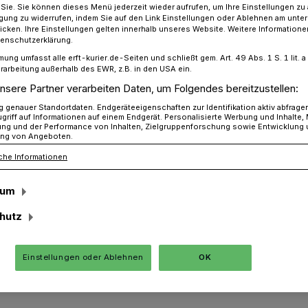
r Sie. Sie können dieses Menü jederzeit wieder aufrufen, um Ihre Einstellungen zu
ligung zu widerrufen, indem Sie auf den Link Einstellungen oder Ablehnen am unte
icken. Ihre Einstellungen gelten innerhalb unseres Website. Weitere Informationen
tenschutzerklärung.
r-Pokal: Wer will noch mitmachen?
mung umfasst alle erft-kurier.de-Seiten und schließt gem. Art. 49 Abs. 1 S. 1 lit
rarbeitung außerhalb des EWR, z.B. in den USA ein.
nsere Partner verarbeiten Daten, um Folgendes bereitzustellen:
genauer Standortdaten. Endgeräteeigenschaften zur Identifikation aktiv abfrage
Pokal: Wer will noch
griff auf Informationen auf einem Endgerät. Personalisierte Werbung und Inhalte
ung und der Performance von Inhalten, Zielgruppenforschung sowie Entwicklung
ng von Angeboten.
che Informationen
sum
ab 10 Uhr rollt wieder die Kugel – wie im
hutz
 Der FSK Hochstaden-Noithausen
in Fußball-Hallenturnier für Mannschaften
Einstellungen oder Ablehnen
OK
und Betriebssportbereich.