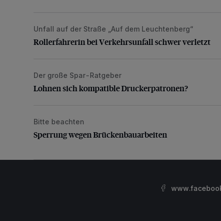
Unfall auf der Straße „Auf dem Leuchtenberg“
Rollerfahrerin bei Verkehrsunfall schwer verletzt
Rollerfahrerin bei Verkehrsunfall schwer verletzt
Der große Spar-Ratgeber
Lohnen sich kompatible Druckerpatronen?
Lohnen sich kompatible Druckerpatronen?
Bitte beachten
Sperrung wegen Brückenbauarbeiten
Sperrung wegen Brückenbauarbeiten
www.facebook.