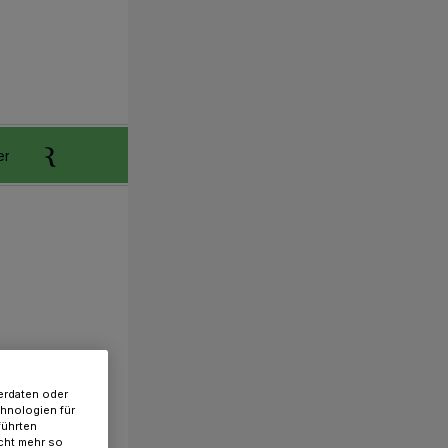
er
Anzeigen aufgeben
Reklamation
erdaten oder
chnologien für
führten
cht mehr so