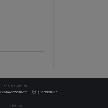
SOZIALE MEDIEN
com/erftkurier/
@erftkurier
SERVICES