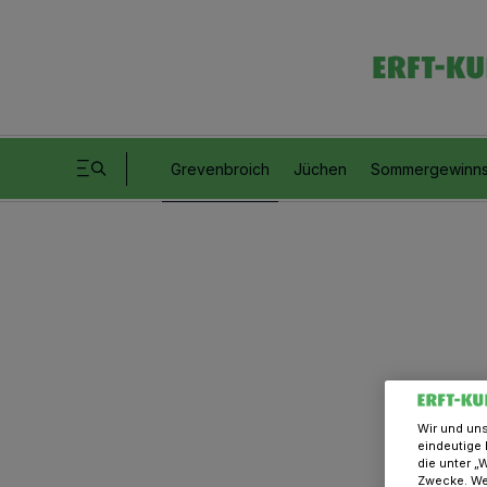
Grevenbroich
Jüchen
Sommergewinns
Wir und un
eindeutige 
die unter „
Zwecke. Wen