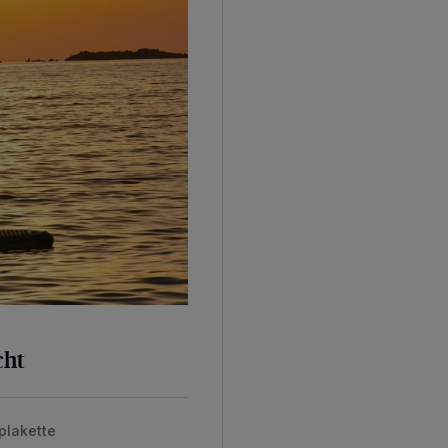
cht
plakette