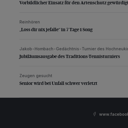
Vorbildlicher Einsatz für den Artenschutz gewürdig
Reinhören
„Loss dir nix jefalle“ in 7 Tage 1 Song
„Loss dir nix jefalle“ in 7 Tage 1 Song
Jakob-Hombach-Gedächtnis-Turnier des Hochneuki
Jubiläumsausgabe des Traditions-Tennisturniers
Jubiläumsausgabe des Traditions-Tennisturniers
Zeugen gesucht
Senior wird bei Unfall schwer verletzt
Senior wird bei Unfall schwer verletzt
www.facebook.