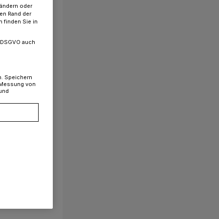
 ändern oder
ren Rand der
 finden Sie in
. a DSGVO auch
n. Speichern
, Messung von
 und