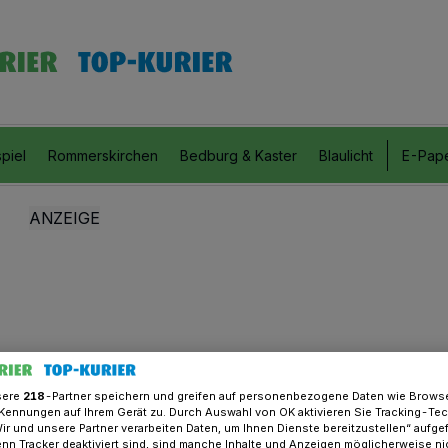
piel
Rommerskirchen
Bedburg & Kaster
Blaulicht
E-Pap
sere
218
-Partner speichern und greifen auf personenbezogene Daten wie Brows
Kennungen auf Ihrem Gerät zu. Durch Auswahl von OK aktivieren Sie Tracking-Te
Wir und unsere Partner verarbeiten Daten, um Ihnen Dienste bereitzustellen“ aufge
n Tracker deaktiviert sind, sind manche Inhalte und Anzeigen möglicherweise ni