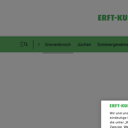
Grevenbroich
Jüchen
Sommergewinns
Wir und un
eindeutige 
die unter „
Zwecke. Wen