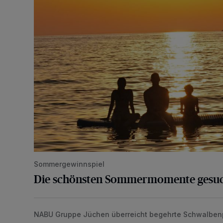
Sommergewinnspiel
Die schönsten Sommermomente gesu
NABU Gruppe Jüchen überreicht begehrte Schwalben
Vorbildlicher Einsatz für den Artenschutz gewürdigt