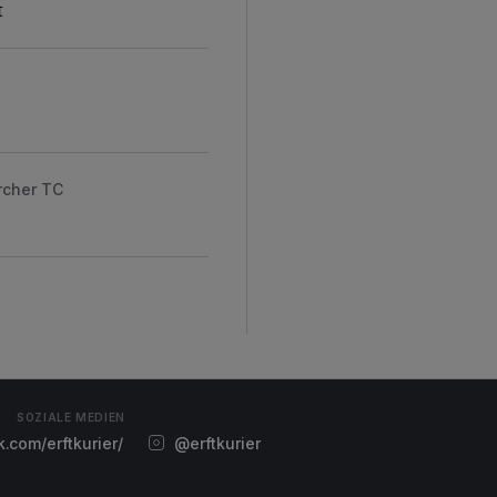
t
rcher TC
SOZIALE MEDIEN
com/erftkurier/
@erftkurier