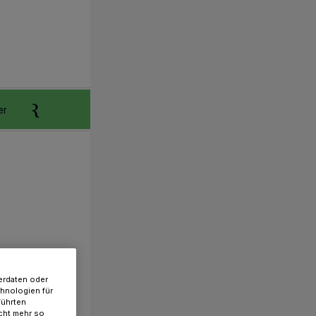
er
Anzeigen aufgeben
Reklamation
erdaten oder
chnologien für
führten
cht mehr so