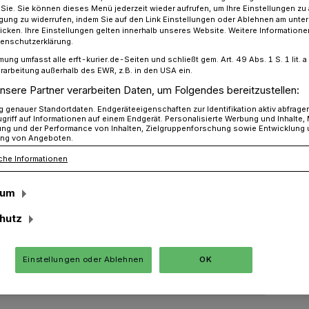
r Sie. Sie können dieses Menü jederzeit wieder aufrufen, um Ihre Einstellungen zu
ligung zu widerrufen, indem Sie auf den Link Einstellungen oder Ablehnen am unte
icken. Ihre Einstellungen gelten innerhalb unseres Website. Weitere Informationen
tenschutzerklärung.
est Grevenbroich: So schön war der Fackelzug​
mung umfasst alle erft-kurier.de-Seiten und schließt gem. Art. 49 Abs. 1 S. 1 lit
rarbeitung außerhalb des EWR, z.B. in den USA ein.
nsere Partner verarbeiten Daten, um Folgendes bereitzustellen:
t 2022
genauer Standortdaten. Endgeräteeigenschaften zur Identifikation aktiv abfrage
griff auf Informationen auf einem Endgerät. Personalisierte Werbung und Inhalte
ung und der Performance von Inhalten, Zielgruppenforschung sowie Entwicklung
 der Fackelzug
ng von Angeboten.
che Informationen
sum
der Schützenfest: Nach zwei Jahren
g der Startschuss für das große
hutz
t. Traditionell zog am Samstagabend
urch die City.
Einstellungen oder Ablehnen
OK