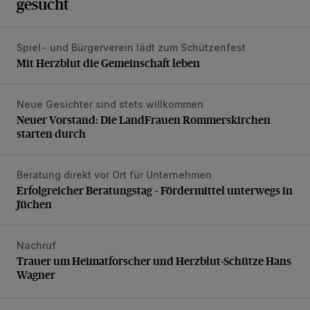
gesucht
Spiel- und Bürgerverein lädt zum Schützenfest
Mit Herzblut die Gemeinschaft leben
Mit Herzblut die Gemeinschaft leben
Neue Gesichter sind stets willkommen
Neuer Vorstand: Die LandFrauen Rommerskirchen starten 
Neuer Vorstand: Die LandFrauen Rommerskirchen
starten durch
Beratung direkt vor Ort für Unternehmen
Erfolgreicher Beratungstag – Fördermittel unterwegs in Jü
Erfolgreicher Beratungstag – Fördermittel unterwegs in
Jüchen
Nachruf
Trauer um Heimatforscher und Herzblut-Schütze Hans W
Trauer um Heimatforscher und Herzblut-Schütze Hans
Wagner