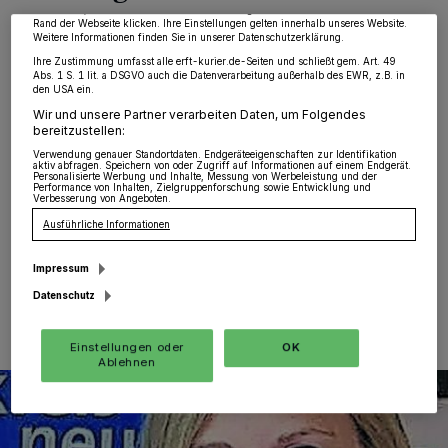
widerrufen, indem Sie auf den Link Einstellungen oder Ablehnen am unteren
Rand der Webseite klicken. Ihre Einstellungen gelten innerhalb unseres Website.
Grevenbroich
·
Bei der Leiche, die am Wochenende im
Weitere Informationen finden Sie in unserer Datenschutzerklärung.
Rhein bei Düsseldorf-Himmelgeist gefunden wurde,
Ihre Zustimmung umfasst alle erft-kurier.de-Seiten und schließt gem. Art. 49
konnte die Identität auch nach der Obduktion am
Abs. 1 S. 1 lit. a DSGVO auch die Datenverarbeitung außerhalb des EWR, z.B. in
den USA ein.
gestrigen Mittwoch nicht hundertprozentig geklärt
werden. "Da beim Leichnam aber persönliche
Wir und unsere Partner verarbeiten Daten, um Folgendes
bereitzustellen:
Gegenstände wie der Ausweis von Birgit Hermann
gefunden wurden, gehen wir davon aus, dass sie es mit
Verwendung genauer Standortdaten. Endgeräteeigenschaften zur Identifikation
aktiv abfragen. Speichern von oder Zugriff auf Informationen auf einem Endgerät.
hoher Wahrscheinlichkeit ist", so Daniela Dässel (Foto)
Personalisierte Werbung und Inhalte, Messung von Werbeleistung und der
Performance von Inhalten, Zielgruppenforschung sowie Entwicklung und
von der Polizei-Pressestelle.
Verbesserung von Angeboten.
Ausführliche Informationen
Impressum
08.03.2018 , 09:20 Uhr
Eine Minute Lesezeit
Datenschutz
Einstellungen oder
OK
Ablehnen