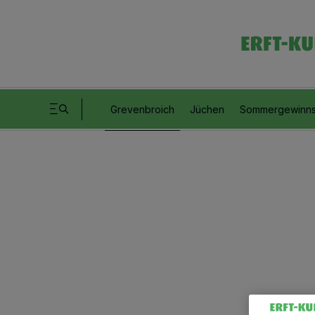
Grevenbroich
Jüchen
Sommergewinns