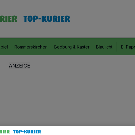
piel
Rommerskirchen
Bedburg & Kaster
Blaulicht
E-Pap