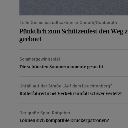
Tolle Gemeinschaftsaktion in Gierath/Gubberath
Pünktlich zum Schützenfest den Weg z
geebnet
Sommergewinnspiel
Die schönsten Sommermomente gesucht
Die schönsten Sommermomente gesucht
Unfall auf der Straße „Auf dem Leuchtenberg“
Rollerfahrerin bei Verkehrsunfall schwer verletzt
Rollerfahrerin bei Verkehrsunfall schwer verletzt
Der große Spar-Ratgeber
Lohnen sich kompatible Druckerpatronen?
Lohnen sich kompatible Druckerpatronen?