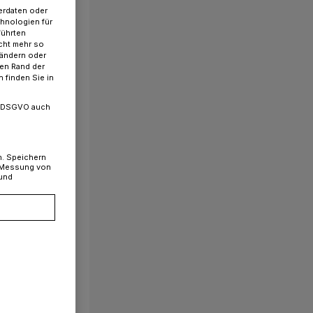
erdaten oder
chnologien für
führten
cht mehr so
 ändern oder
ren Rand der
 finden Sie in
. a DSGVO auch
n. Speichern
, Messung von
 und