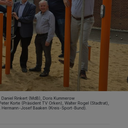
 Daniel Rinkert (MdB), Doris Kummerow
eter Korte (Präsident TV Orken), Walter Rogel (Stadtrat),
r. Hermann-Josef Baaken (Kreis-Sport-Bund).