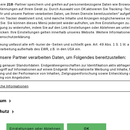
sere
218
-Partner speichern und greifen auf personenbezogene Daten wie Brows
Kennungen auf Ihrem Gerät zu. Durch Auswahl von OK aktivieren Sie Tracking-Te
Wir und unsere Partner verarbeiten Daten, um Ihnen Dienste bereitzustellen“ aufge
n Tracker deaktiviert sind, sind manche Inhalte und Anzeigen möglicherweise ni
V Orken​: trainieren mit Eigengewicht
r Sie. Sie können dieses Menü jederzeit wieder aufrufen, um Ihre Einstellungen zu
ligung zu widerrufen, indem Sie auf den Link Einstellungen oder Ablehnen am unte
icken. Ihre Einstellungen gelten innerhalb unseres Website. Weitere Informationen
tenschutzerklärung.
mung umfasst alle erft-kurier.de-Seiten und schließt gem. Art. 49 Abs. 1 S. 1 lit
rarbeitung außerhalb des EWR, z.B. in den USA ein.
ainieren mit
nsere Partner verarbeiten Daten, um Folgendes bereitzustellen:
genauer Standortdaten. Endgeräteeigenschaften zur Identifikation aktiv abfrage
griff auf Informationen auf einem Endgerät. Personalisierte Werbung und Inhalte
, die anderen
ung und der Performance von Inhalten, Zielgruppenforschung sowie Entwicklung
ng von Angeboten.
che Informationen
e ruhige Kugel
sum
hutz
 nun offiziell: die Boulebahn und die
V Orken stehen der Öffentlichkeit zur
en und mit sportinteressierten Gästen
Einstellungen oder Ablehnen
OK