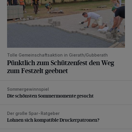
Tolle Gemeinschaftsaktion in Gierath/Gubberath
Pünktlich zum Schützenfest den Weg
zum Festzelt geebnet
Sommergewinnspiel
Die schönsten Sommermomente gesucht
Die schönsten Sommermomente gesucht
Der große Spar-Ratgeber
Lohnen sich kompatible Druckerpatronen?
Lohnen sich kompatible Druckerpatronen?