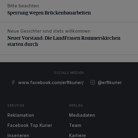
Bitte beachten
Sperrung wegen Brückenbauarbeiten
Sperrung wegen Brückenbauarbeiten
Neue Gesichter sind stets willkommen
Neuer Vorstand: Die LandFrauen Rommerskirchen starten 
Neuer Vorstand: Die LandFrauen Rommerskirchen
starten durch
SOZIALE MEDIEN
www.facebook.com/erftkurier/
@erftkurier
SERVICES
VERLAG
Reklamation
Mediadaten
Facebook Top Kurier
Team
Inserieren
Karriere