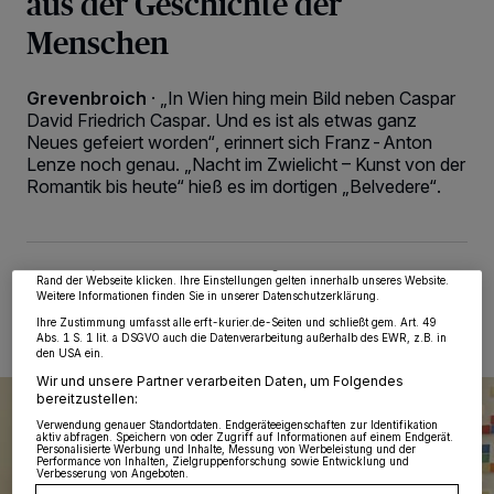
aus der Geschichte der
Menschen
Grevenbroich
·
„In Wien hing mein Bild neben Caspar
David Friedrich Caspar. Und es ist als etwas ganz
Neues gefeiert worden“, erinnert sich Franz-Anton
Wir und unsere
218
-Partner speichern und greifen auf personenbezogene Daten
Lenze noch genau. „Nacht im Zwielicht – Kunst von der
wie Browserdaten oder eindeutige Kennungen auf Ihrem Gerät zu. Durch Auswahl
Romantik bis heute“ hieß es im dortigen „Belvedere“.
von OK aktivieren Sie Tracking-Technologien für die unter „Wir und unsere
Partner verarbeiten Daten, um Ihnen Dienste bereitzustellen“ aufgeführten
Zwecke. Wenn Tracker deaktiviert sind, sind manche Inhalte und Anzeigen
möglicherweise nicht mehr so relevant für Sie. Sie können dieses Menü jederzeit
wieder aufrufen, um Ihre Einstellungen zu ändern oder Ihre Einwilligung zu
widerrufen, indem Sie auf den Link Einstellungen oder Ablehnen am unteren
14.04.2023 , 18:44 Uhr
Eine Minute Lesezeit
Rand der Webseite klicken. Ihre Einstellungen gelten innerhalb unseres Website.
Weitere Informationen finden Sie in unserer Datenschutzerklärung.
Ihre Zustimmung umfasst alle erft-kurier.de-Seiten und schließt gem. Art. 49
Abs. 1 S. 1 lit. a DSGVO auch die Datenverarbeitung außerhalb des EWR, z.B. in
den USA ein.
Wir und unsere Partner verarbeiten Daten, um Folgendes
bereitzustellen:
Verwendung genauer Standortdaten. Endgeräteeigenschaften zur Identifikation
aktiv abfragen. Speichern von oder Zugriff auf Informationen auf einem Endgerät.
Personalisierte Werbung und Inhalte, Messung von Werbeleistung und der
Performance von Inhalten, Zielgruppenforschung sowie Entwicklung und
Verbesserung von Angeboten.