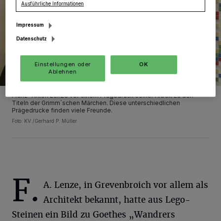
Ausführliche Informationen
Impressum
Datenschutz
Einstellungen oder
OK
Ablehnen
Franz-Anton Lenze vor einem Prägedruck seiner Arbeit zu den
Titeln der Grimm´schen Märchen. Diese unterschiedlichen
Prägedrucke finden viele Freunde.
Foto: KV./Gerhard P. Müller
F.
A. Lenze, in Grevenbroich vor allem als
Architekt bekannt, hatte aus Lego-
Steinen ein Bild zu Goethes „Wandrers