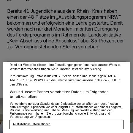
Bereits 41 Jugendliche aus dem Rhein-Kreis haben
einen der 48 Plätze im „Ausbildungsprogramm NRW“
bekommen und erfolgreich eine Lehre gestartet. Damit
wurden nach nur drei Monaten im dritten Durchgang
Wir und unsere
218
-Partner speichern und greifen auf personenbezogene Daten
des Förderprogramms im Rahmen der Landesinitiative
wie Browserdaten oder eindeutige Kennungen auf Ihrem Gerät zu. Durch Auswahl
„Kein Abschluss ohne Anschluss“ über 85 Prozent der
von OK aktivieren Sie Tracking-Technologien für die unter „Wir und unsere
Partner verarbeiten Daten, um Ihnen Dienste bereitzustellen“ aufgeführten
zur Verfügung stehenden Stellen vergeben.
Zwecke. Wenn Tracker deaktiviert sind, sind manche Inhalte und Anzeigen
möglicherweise nicht mehr so relevant für Sie. Sie können dieses Menü jederzeit
wieder aufrufen, um Ihre Einstellungen zu ändern oder Ihre Einwilligung zu
widerrufen, indem Sie auf den Link Einstellungen oder Ablehnen am unteren
Rand der Webseite klicken. Ihre Einstellungen gelten innerhalb unseres Website.
Weitere Informationen finden Sie in unserer Datenschutzerklärung.
17.09.2020 , 11:56 Uhr
2 Minuten Lesezeit
Ihre Zustimmung umfasst alle erft-kurier.de-Seiten und schließt gem. Art. 49
Abs. 1 S. 1 lit. a DSGVO auch die Datenverarbeitung außerhalb des EWR, z.B. in
den USA ein.
Wir und unsere Partner verarbeiten Daten, um Folgendes
bereitzustellen:
Verwendung genauer Standortdaten. Endgeräteeigenschaften zur Identifikation
aktiv abfragen. Speichern von oder Zugriff auf Informationen auf einem Endgerät.
Personalisierte Werbung und Inhalte, Messung von Werbeleistung und der
Performance von Inhalten, Zielgruppenforschung sowie Entwicklung und
Verbesserung von Angeboten.
Ausführliche Informationen