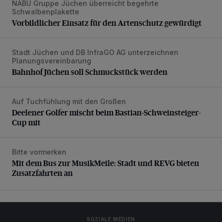
NABU Gruppe Jüchen überreicht begehrte
Vorbildlicher Einsatz für den Artenschutz gewürdigt
Schwalbenplakette
Vorbildlicher Einsatz für den Artenschutz gewürdigt
Stadt Jüchen und DB InfraGO AG unterzeichnen
Bahnhof Jüchen soll Schmuckstück werden
Planungsvereinbarung
Bahnhof Jüchen soll Schmuckstück werden
Auf Tuchfühlung mit den Großen
Deelener Golfer mischt beim Bastian-Schweinsteiger-Cup 
Deelener Golfer mischt beim Bastian-Schweinsteiger-
Cup mit
Bitte vormerken
Mit dem Bus zur MusikMeile: Stadt und REVG bieten Zusat
Mit dem Bus zur MusikMeile: Stadt und REVG bieten
Zusatzfahrten an
SOZIALE MEDIEN