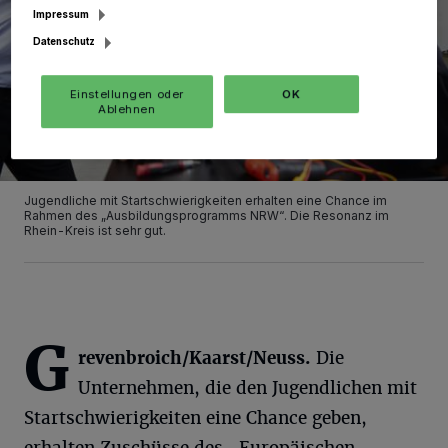
Impressum
Datenschutz
Einstellungen oder
OK
Ablehnen
Jugendliche mit Startschwierigkeiten erhalten eine Chance im
Rahmen des „Ausbildungsprogramms NRW“. Die Resonanz im
Rhein-Kreis ist sehr gut.
G
revenbroich/Kaarst/Neuss.
Die
Unternehmen, die den Jugendlichen mit
Startschwierigkeiten eine Chance geben,
erhalten Zuschüsse des „Europäischen