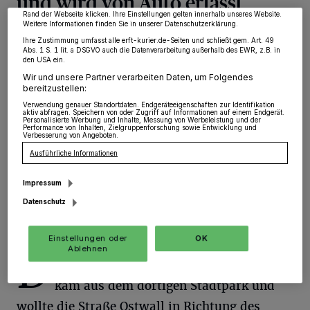
und wird von Auto erfasst
widerrufen, indem Sie auf den Link Einstellungen oder Ablehnen am unteren
Rand der Webseite klicken. Ihre Einstellungen gelten innerhalb unseres Website.
Weitere Informationen finden Sie in unserer Datenschutzerklärung.
Grevenbroich
·
Am Montagnachmittag, 27.
Ihre Zustimmung umfasst alle erft-kurier.de-Seiten und schließt gem. Art. 49
September, gegen 16.47 Uhr, ereignete sich an der
Abs. 1 S. 1 lit. a DSGVO auch die Datenverarbeitung außerhalb des EWR, z.B. in
den USA ein.
Straße Ostwall ein Verkehrsunfall, bei dem eine
Fahrradfahrerin schwer verletzt wurde.
Wir und unsere Partner verarbeiten Daten, um Folgendes
bereitzustellen:
Verwendung genauer Standortdaten. Endgeräteeigenschaften zur Identifikation
aktiv abfragen. Speichern von oder Zugriff auf Informationen auf einem Endgerät.
Personalisierte Werbung und Inhalte, Messung von Werbeleistung und der
Performance von Inhalten, Zielgruppenforschung sowie Entwicklung und
28.09.2021 , 09:52 Uhr
Eine Minute Lesezeit
Verbesserung von Angeboten.
Ausführliche Informationen
Impressum
Datenschutz
Einstellungen oder
OK
Ablehnen
D
ie 48 Jahre alte Frau aus Grevenbroich
kam aus dem dortigen Stadtpark und
wollte die Straße Ostwall in Richtung des