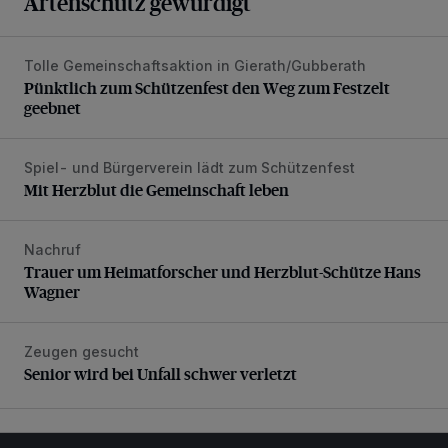
Artenschutz gewürdigt
Tolle Gemeinschaftsaktion in Gierath/Gubberath
Pünktlich zum Schützenfest den Weg zum Festzelt geebne
Pünktlich zum Schützenfest den Weg zum Festzelt
geebnet
Spiel- und Bürgerverein lädt zum Schützenfest
Mit Herzblut die Gemeinschaft leben
Mit Herzblut die Gemeinschaft leben
Nachruf
Trauer um Heimatforscher und Herzblut-Schütze Hans W
Trauer um Heimatforscher und Herzblut-Schütze Hans
Wagner
Zeugen gesucht
Senior wird bei Unfall schwer verletzt
Senior wird bei Unfall schwer verletzt