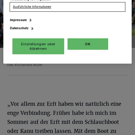
Ausführliche Informationen
Impressum
Datenschutz
Einstellungen oder
OK
Ablehnen
So wie viele andere Grevenbroicher macht sich Präsident Michael
Abraham regelmäßig auf den Weg ins Ahrtal, um mit anzupacken.
Foto: KV/Gerhard Müller
„Vor allem zur Erft haben wir natürlich eine
enge Verbindung. Früher habe ich mich im
Sommer auf der Erft mit dem Schlauchboot
oder Kanu treiben lassen. Mit dem Boot zu