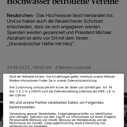
Hochwasser betroffene Vereine
Neukirchen
·
Das Hochwasser lässt niemanden los.
Und so haben auch die Neukirchener Schützen
entschieden, dass sie sich engagieren werden.
Spenden werden gesammelt und Präsident Michael
Abraham ist aktiv vor Ort mit dem Verein
„Grevenbroicher Helfer mit Herz“.
Wir und unsere
218
-Partner speichern und greifen auf personenbezogene Daten
wie Browserdaten oder eindeutige Kennungen auf Ihrem Gerät zu. Durch Auswahl
von OK aktivieren Sie Tracking-Technologien für die unter „Wir und unsere
Partner verarbeiten Daten, um Ihnen Dienste bereitzustellen“ aufgeführten
Zwecke. Wenn Tracker deaktiviert sind, sind manche Inhalte und Anzeigen
möglicherweise nicht mehr so relevant für Sie. Sie können dieses Menü jederzeit
26.09.2021 , 09:00 Uhr
2 Minuten Lesezeit
wieder aufrufen, um Ihre Einstellungen zu ändern oder Ihre Einwilligung zu
widerrufen, indem Sie auf den Link Einstellungen oder Ablehnen am unteren
Rand der Webseite klicken. Ihre Einstellungen gelten innerhalb unseres Website.
Weitere Informationen finden Sie in unserer Datenschutzerklärung.
Ihre Zustimmung umfasst alle erft-kurier.de-Seiten und schließt gem. Art. 49
Abs. 1 S. 1 lit. a DSGVO auch die Datenverarbeitung außerhalb des EWR, z.B. in
den USA ein.
Wir und unsere Partner verarbeiten Daten, um Folgendes
bereitzustellen:
Verwendung genauer Standortdaten. Endgeräteeigenschaften zur Identifikation
aktiv abfragen. Speichern von oder Zugriff auf Informationen auf einem Endgerät.
Personalisierte Werbung und Inhalte, Messung von Werbeleistung und der
Performance von Inhalten, Zielgruppenforschung sowie Entwicklung und
Verbesserung von Angeboten.