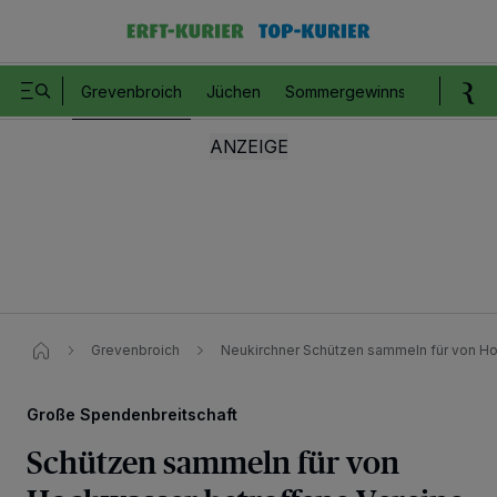
Grevenbroich
Jüchen
Sommergewinnspiel
Romm
Grevenbroich
Neukirchner Schützen sammeln für von H
Große Spendenbreitschaft
Schützen sammeln für von