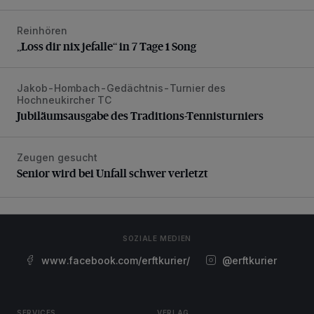
Reinhören
„Loss dir nix jefalle“ in 7 Tage 1 Song
„Loss dir nix jefalle“ in 7 Tage 1 Song
Jakob-Hombach-Gedächtnis-Turnier des
Jubiläumsausgabe des Traditions-Tennisturniers
Hochneukircher TC
Jubiläumsausgabe des Traditions-Tennisturniers
Zeugen gesucht
Senior wird bei Unfall schwer verletzt
Senior wird bei Unfall schwer verletzt
SOZIALE MEDIEN
www.facebook.com/erftkurier/
@erftkurier
SERVICES
VERLAG