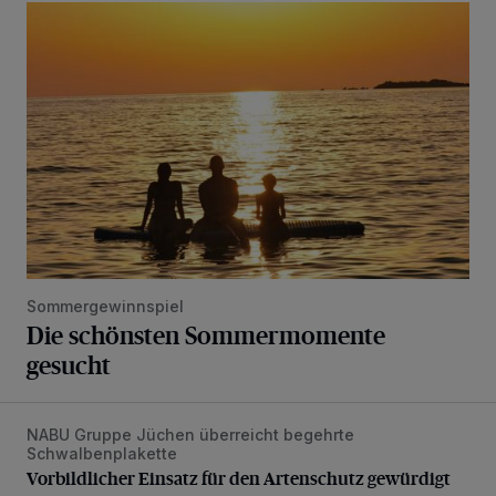
Die schönsten Sommermomente gesucht
Sommergewinnspiel
Die schönsten Sommermomente
gesucht
NABU Gruppe Jüchen überreicht begehrte
Vorbildlicher Einsatz für den Artenschutz gewürdigt
Schwalbenplakette
Vorbildlicher Einsatz für den Artenschutz gewürdigt