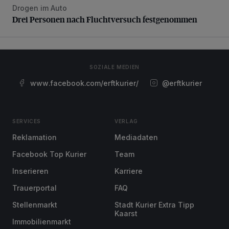
Drogen im Auto
Drei Personen nach Fluchtversuch festgenommen
Drei Personen nach Fluchtversuch festgenommen
SOZIALE MEDIEN
www.facebook.com/erftkurier/
@erftkurier
SERVICES
VERLAG
Reklamation
Mediadaten
Facebook Top Kurier
Team
Inserieren
Karriere
Trauerportal
FAQ
Stellenmarkt
Stadt Kurier Extra Tipp
Kaarst
Immobilienmarkt