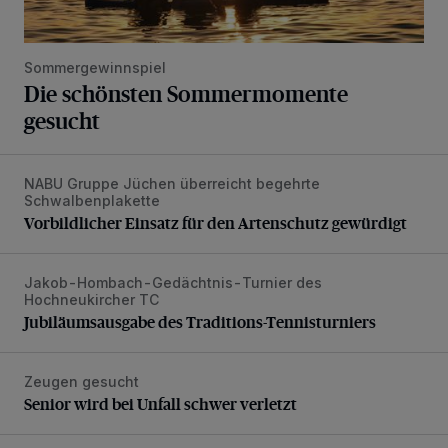
Sommergewinnspiel
Die schönsten Sommermomente
gesucht
NABU Gruppe Jüchen überreicht begehrte
Vorbildlicher Einsatz für den Artenschutz gewürdigt
Schwalbenplakette
Vorbildlicher Einsatz für den Artenschutz gewürdigt
Jakob-Hombach-Gedächtnis-Turnier des
Jubiläumsausgabe des Traditions-Tennisturniers
Hochneukircher TC
Jubiläumsausgabe des Traditions-Tennisturniers
Zeugen gesucht
Senior wird bei Unfall schwer verletzt
Senior wird bei Unfall schwer verletzt