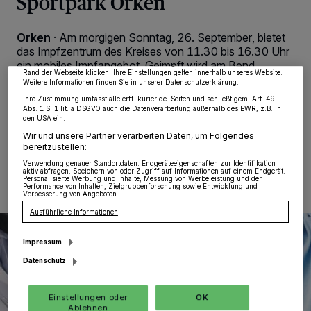
Sportpark Orken
wie Browserdaten oder eindeutige Kennungen auf Ihrem Gerät zu. Durch Auswahl
von OK aktivieren Sie Tracking-Technologien für die unter „Wir und unsere
Partner verarbeiten Daten, um Ihnen Dienste bereitzustellen“ aufgeführten
Zwecke. Wenn Tracker deaktiviert sind, sind manche Inhalte und Anzeigen
Orken
·
Am morgigen Sonntag, 26. September, bietet
möglicherweise nicht mehr so relevant für Sie. Sie können dieses Menü jederzeit
das Impfzentrum des Kreises von 11.30 bis 16.30 Uhr
wieder aufrufen, um Ihre Einstellungen zu ändern oder Ihre Einwilligung zu
ein mobiles Impfangebot. Geimpft wird am Bend
widerrufen, indem Sie auf den Link Einstellungen oder Ablehnen am unteren
Rand der Webseite klicken. Ihre Einstellungen gelten innerhalb unseres Website.
Sportpark Orken, Zum Türling 5, Grevenbroich. Eine
Weitere Informationen finden Sie in unserer Datenschutzerklärung.
vorherige Anmeldung ist nicht erforderlich.
Ihre Zustimmung umfasst alle erft-kurier.de-Seiten und schließt gem. Art. 49
Abs. 1 S. 1 lit. a DSGVO auch die Datenverarbeitung außerhalb des EWR, z.B. in
den USA ein.
Wir und unsere Partner verarbeiten Daten, um Folgendes
bereitzustellen:
25.09.2021 , 15:06 Uhr
Eine Minute Lesezeit
Verwendung genauer Standortdaten. Endgeräteeigenschaften zur Identifikation
aktiv abfragen. Speichern von oder Zugriff auf Informationen auf einem Endgerät.
Personalisierte Werbung und Inhalte, Messung von Werbeleistung und der
Performance von Inhalten, Zielgruppenforschung sowie Entwicklung und
Verbesserung von Angeboten.
Ausführliche Informationen
Impressum
Datenschutz
Einstellungen oder
OK
Ablehnen