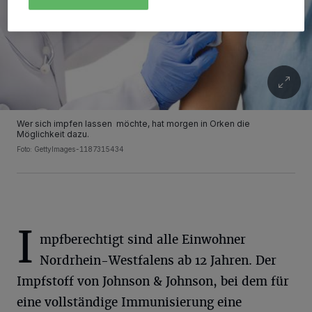
Wer sich impfen lassen möchte, hat morgen in Orken die
Möglichkeit dazu.
Foto: GettyImages-1187315434
I
mpfberechtigt sind alle Einwohner
Nordrhein-Westfalens ab 12 Jahren. Der
Impfstoff von Johnson & Johnson, bei dem für
eine vollständige Immunisierung eine