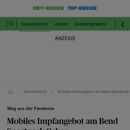
Grevenbroich
Jüchen
Sommergewinnspiel
Romm
Grevenbroich
Mobiles Impfangebot am Bend Sportpark
Weg aus der Pandemie
Mobiles Impfangebot am Bend
Wir und unsere
218
-Partner speichern und greifen auf personenbezogene Daten