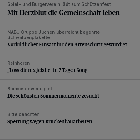
Spiel- und Bürgerverein lädt zum Schützenfest
Mit Herzblut die Gemeinschaft leben
NABU Gruppe Jüchen überreicht begehrte
Vorbildlicher Einsatz für den Artenschutz gewürdigt
Schwalbenplakette
Vorbildlicher Einsatz für den Artenschutz gewürdigt
Reinhören
„Loss dir nix jefalle“ in 7 Tage 1 Song
„Loss dir nix jefalle“ in 7 Tage 1 Song
Sommergewinnspiel
Die schönsten Sommermomente gesucht
Die schönsten Sommermomente gesucht
Bitte beachten
Sperrung wegen Brückenbauarbeiten
Sperrung wegen Brückenbauarbeiten