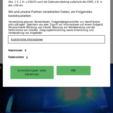
Abs. 1 S. 1 lit. a DSGVO auch die Datenverarbeitung außerhalb des EWR, z.B. in
Südstadt
·
Ein 49-jähriger Mann befuhr am Samstag
den USA ein.
gegen 13.40 Uhr mit seinem Roller die Energiestraße in
Wir und unsere Partner verarbeiten Daten, um Folgendes
Richtung Grevenbroich. Nach ersten Ermittlungen verlor
bereitzustellen:
der Mann beim Bremsen die Kontrolle und stürzte.
Verwendung genauer Standortdaten. Endgeräteeigenschaften zur Identifikation
aktiv abfragen. Speichern von oder Zugriff auf Informationen auf einem Endgerät.
Personalisierte Werbung und Inhalte, Messung von Werbeleistung und der
Performance von Inhalten, Zielgruppenforschung sowie Entwicklung und
Verbesserung von Angeboten.
Ausführliche Informationen
08.04.2024 , 14:09 Uhr
Eine Minute Lesezeit
Impressum
Datenschutz
Einstellungen oder
OK
Ablehnen