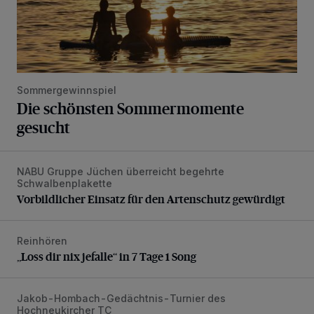
Sommergewinnspiel
Die schönsten Sommermomente
gesucht
NABU Gruppe Jüchen überreicht begehrte
Vorbildlicher Einsatz für den Artenschutz gewürdigt
Schwalbenplakette
Vorbildlicher Einsatz für den Artenschutz gewürdigt
Reinhören
„Loss dir nix jefalle“ in 7 Tage 1 Song
„Loss dir nix jefalle“ in 7 Tage 1 Song
Jakob-Hombach-Gedächtnis-Turnier des
Jubiläumsausgabe des Traditions-Tennisturniers
Hochneukircher TC