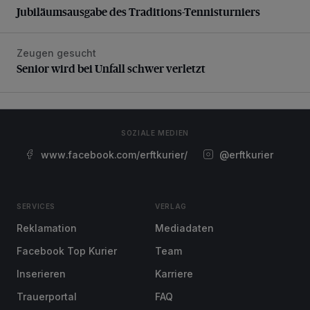
Jubiläumsausgabe des Traditions-Tennisturniers
Zeugen gesucht
Senior wird bei Unfall schwer verletzt
Senior wird bei Unfall schwer verletzt
SOZIALE MEDIEN
www.facebook.com/erftkurier/
@erftkurier
SERVICES
VERLAG
Reklamation
Mediadaten
Facebook Top Kurier
Team
Inserieren
Karriere
Trauerportal
FAQ