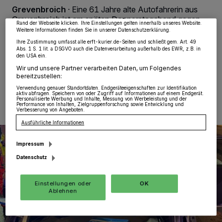
möglicherweise nicht mehr so relevant für Sie. Sie können dieses Menü jederzeit
Grevenbroich
·
Eine 61 Jahre alte Autofahrerin aus
wieder aufrufen, um Ihre Einstellungen zu ändern oder Ihre Einwilligung zu
widerrufen, indem Sie auf den Link Einstellungen oder Ablehnen am unteren
Grevenbroich ist am späten Donnerstagabend gegen
Rand der Webseite klicken. Ihre Einstellungen gelten innerhalb unseres Website.
22 Uhr bei einem Auffahrunfall an der Montzstraße
Weitere Informationen finden Sie in unserer Datenschutzerklärung.
schwer verletzt worden.
Ihre Zustimmung umfasst alle erft-kurier.de-Seiten und schließt gem. Art. 49
Abs. 1 S. 1 lit. a DSGVO auch die Datenverarbeitung außerhalb des EWR, z.B. in
den USA ein.
Wir und unsere Partner verarbeiten Daten, um Folgendes
bereitzustellen:
15.03.2024 , 11:35 Uhr
Eine Minute Lesezeit
Verwendung genauer Standortdaten. Endgeräteeigenschaften zur Identifikation
aktiv abfragen. Speichern von oder Zugriff auf Informationen auf einem Endgerät.
Personalisierte Werbung und Inhalte, Messung von Werbeleistung und der
Performance von Inhalten, Zielgruppenforschung sowie Entwicklung und
Verbesserung von Angeboten.
Ausführliche Informationen
Impressum
Datenschutz
Einstellungen oder
OK
Ablehnen