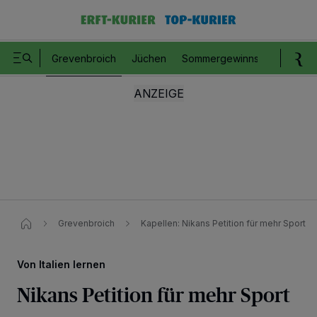
Grevenbroich
Jüchen
Sommergewinnspiel
Romm
Grevenbroich
Kapellen: Nikans Petition für mehr Sport​
Von Italien lernen
Nikans Petition für mehr Sport