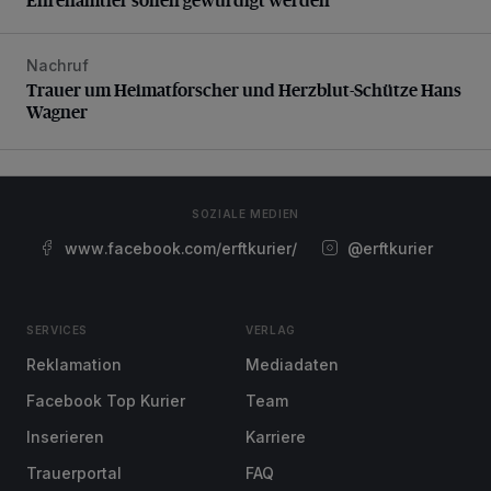
Nachruf
Trauer um Heimatforscher und Herzblut-Schütze Hans W
Trauer um Heimatforscher und Herzblut-Schütze Hans
Wagner
SOZIALE MEDIEN
www.facebook.com/erftkurier/
@erftkurier
SERVICES
VERLAG
Reklamation
Mediadaten
Facebook Top Kurier
Team
Inserieren
Karriere
Trauerportal
FAQ