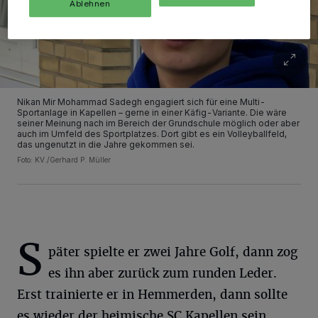
Ablehnen
Nikan Mir Mohammad Sadegh engagiert sich für eine Multi-
Sportanlage in Kapellen – gerne in einer Käfig-Variante. Die wäre
seiner Meinung nach im Bereich der Grundschule möglich oder aber
auch im Umfeld des Sportplatzes. Dort gibt es ein Volleyballfeld,
das ungenutzt in die Jahre gekommen sei.
Foto: KV./Gerhard P. Müller
S
päter spielte er zwei Jahre Golf, dann zog
es ihn aber zurück zum runden Leder.
Erst trainierte er in Hemmerden, dann sollte
es wieder der heimische SC Kapellen sein.