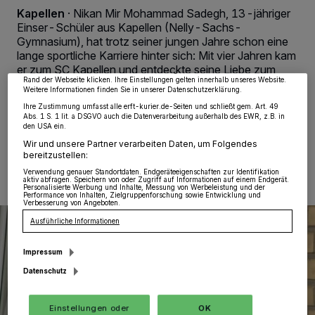
Wir und unsere
218
-Partner speichern und greifen auf personenbezogene Daten
Kapellen
·
Nikan Mir Mohammad Sadegh, 13-jähriger
wie Browserdaten oder eindeutige Kennungen auf Ihrem Gerät zu. Durch Auswahl
von OK aktivieren Sie Tracking-Technologien für die unter „Wir und unsere
Einser-Schüler aus Kapellen (Nelly-Sachs-
Partner verarbeiten Daten, um Ihnen Dienste bereitzustellen“ aufgeführten
Gymnasium), hat trotz seiner jungen Jahre schon eine
Zwecke. Wenn Tracker deaktiviert sind, sind manche Inhalte und Anzeigen
möglicherweise nicht mehr so relevant für Sie. Sie können dieses Menü jederzeit
lange sportliche Karriere hinter sich: Mit vier Jahren kam
wieder aufrufen, um Ihre Einstellungen zu ändern oder Ihre Einwilligung zu
er zum SC Kapellen und entdeckte seine Liebe zum
widerrufen, indem Sie auf den Link Einstellungen oder Ablehnen am unteren
Rand der Webseite klicken. Ihre Einstellungen gelten innerhalb unseres Website.
Fußball.
Weitere Informationen finden Sie in unserer Datenschutzerklärung.
Ihre Zustimmung umfasst alle erft-kurier.de-Seiten und schließt gem. Art. 49
Abs. 1 S. 1 lit. a DSGVO auch die Datenverarbeitung außerhalb des EWR, z.B. in
den USA ein.
29.04.2023 , 00:33 Uhr
Eine Minute Lesezeit
Wir und unsere Partner verarbeiten Daten, um Folgendes
bereitzustellen:
Verwendung genauer Standortdaten. Endgeräteeigenschaften zur Identifikation
aktiv abfragen. Speichern von oder Zugriff auf Informationen auf einem Endgerät.
Personalisierte Werbung und Inhalte, Messung von Werbeleistung und der
Performance von Inhalten, Zielgruppenforschung sowie Entwicklung und
Verbesserung von Angeboten.
Ausführliche Informationen
Impressum
Datenschutz
Einstellungen oder
OK