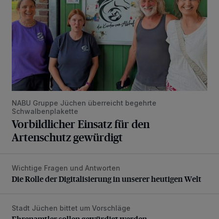
NABU Gruppe Jüchen überreicht begehrte
Schwalbenplakette
Vorbildlicher Einsatz für den
Artenschutz gewürdigt
Wichtige Fragen und Antworten
Die Rolle der Digitalisierung in unserer heutigen Welt
Die Rolle der Digitalisierung in unserer heutigen Welt
Stadt Jüchen bittet um Vorschläge
Ehrenamtler sollen gewürdigt werden
Ehrenamtler sollen gewürdigt werden