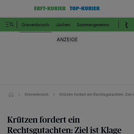
Grevenbroich
Jüchen
Sommergewinnspiel
Romm
Grevenbroich
Krützen fordert ein Rechtsgutachten: Ziel
Krützen fordert ein
Wir und unsere
218
-Partner speichern und greifen auf personenbezogene Daten
wie Browserdaten oder eindeutige Kennungen auf Ihrem Gerät zu. Durch Auswahl
Rechtsgutachten: Ziel ist Klage
von OK aktivieren Sie Tracking-Technologien für die unter „Wir und unsere
Partner verarbeiten Daten, um Ihnen Dienste bereitzustellen“ aufgeführten