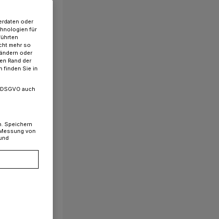
erdaten oder
chnologien für
führten
cht mehr so
 ändern oder
ren Rand der
 finden Sie in
. a DSGVO auch
n. Speichern
, Messung von
 und