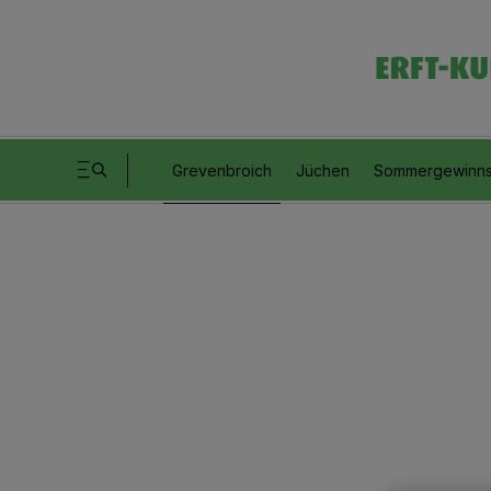
Grevenbroich
Jüchen
Sommergewinns