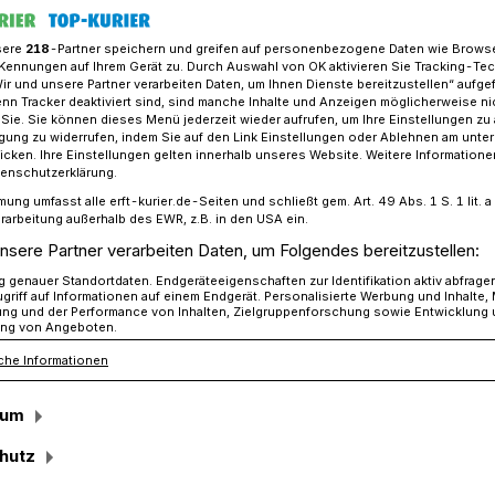
sere
218
-Partner speichern und greifen auf personenbezogene Daten wie Brows
Kennungen auf Ihrem Gerät zu. Durch Auswahl von OK aktivieren Sie Tracking-Te
Wir und unsere Partner verarbeiten Daten, um Ihnen Dienste bereitzustellen“ aufge
 – eine Erfolgsgeschichte!
n Tracker deaktiviert sind, sind manche Inhalte und Anzeigen möglicherweise ni
r Sie. Sie können dieses Menü jederzeit wieder aufrufen, um Ihre Einstellungen zu
ligung zu widerrufen, indem Sie auf den Link Einstellungen oder Ablehnen am unte
icken. Ihre Einstellungen gelten innerhalb unseres Website. Weitere Informationen
tenschutzerklärung.
 eine
mung umfasst alle erft-kurier.de-Seiten und schließt gem. Art. 49 Abs. 1 S. 1 lit
rarbeitung außerhalb des EWR, z.B. in den USA ein.
ichte!
nsere Partner verarbeiten Daten, um Folgendes bereitzustellen:
genauer Standortdaten. Endgeräteeigenschaften zur Identifikation aktiv abfrage
griff auf Informationen auf einem Endgerät. Personalisierte Werbung und Inhalte
ung und der Performance von Inhalten, Zielgruppenforschung sowie Entwicklung
ng von Angeboten.
es Regiments am Schützenfestmontag des
che Informationen
 meisten Schützen und Gästen klar, dass
an hatte. Eine große Stehplatzfläche vor
sum
e, auf der der das lachende Maskottchen
hutz
s Auge stach, der Empfang von Gästen aus
d Partnern des Vereins im Festzelt und