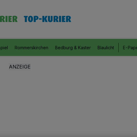
piel
Rommerskirchen
Bedburg & Kaster
Blaulicht
E-Pap