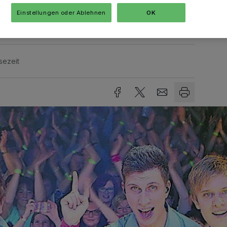
en für das Montagsprogramm.
Einstellungen oder Ablehnen
OK
sezeit