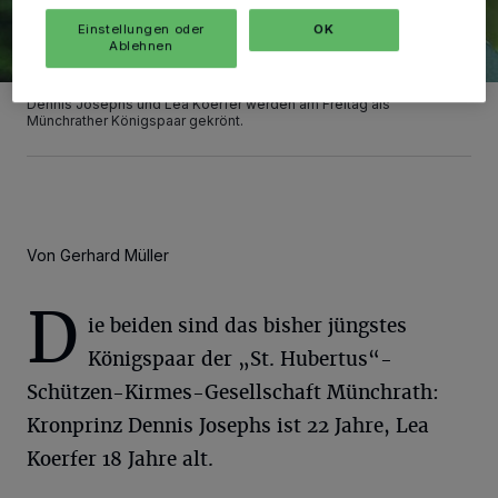
Einstellungen oder
OK
Ablehnen
Dennis Josephs und Lea Koerfer werden am Freitag als
Münchrather Königspaar gekrönt.
Von Gerhard Müller
D
ie beiden sind das bisher jüngstes
Königspaar der „St. Hubertus“-
Schützen-Kirmes-Gesellschaft Münchrath:
Kronprinz Dennis Josephs ist 22 Jahre, Lea
Koerfer 18 Jahre alt.