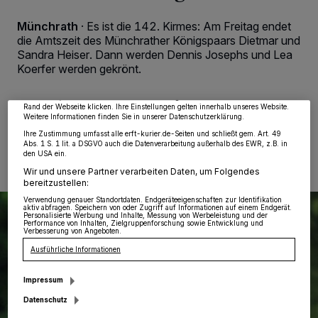
Münchrath
·
Es ist die 142. Kirmes: Am Freitag endet
Wir und unsere
218
-Partner speichern und greifen auf personenbezogene Daten
die Amtszeit des Münchrather Königspaars Dietmar und
wie Browserdaten oder eindeutige Kennungen auf Ihrem Gerät zu. Durch Auswahl
von OK aktivieren Sie Tracking-Technologien für die unter „Wir und unsere
Sandra Heiser. Dann werden Dennis Josephs und Lea
Partner verarbeiten Daten, um Ihnen Dienste bereitzustellen“ aufgeführten
Koerfer werden gekrönt.
Zwecke. Wenn Tracker deaktiviert sind, sind manche Inhalte und Anzeigen
möglicherweise nicht mehr so relevant für Sie. Sie können dieses Menü jederzeit
wieder aufrufen, um Ihre Einstellungen zu ändern oder Ihre Einwilligung zu
widerrufen, indem Sie auf den Link Einstellungen oder Ablehnen am unteren
Rand der Webseite klicken. Ihre Einstellungen gelten innerhalb unseres Website.
Weitere Informationen finden Sie in unserer Datenschutzerklärung.
18.04.2016 , 15:03 Uhr
Eine Minute Lesezeit
Ihre Zustimmung umfasst alle erft-kurier.de-Seiten und schließt gem. Art. 49
Abs. 1 S. 1 lit. a DSGVO auch die Datenverarbeitung außerhalb des EWR, z.B. in
den USA ein.
Wir und unsere Partner verarbeiten Daten, um Folgendes
bereitzustellen:
Verwendung genauer Standortdaten. Endgeräteeigenschaften zur Identifikation
aktiv abfragen. Speichern von oder Zugriff auf Informationen auf einem Endgerät.
Personalisierte Werbung und Inhalte, Messung von Werbeleistung und der
Performance von Inhalten, Zielgruppenforschung sowie Entwicklung und
Verbesserung von Angeboten.
Ausführliche Informationen
Impressum
Datenschutz