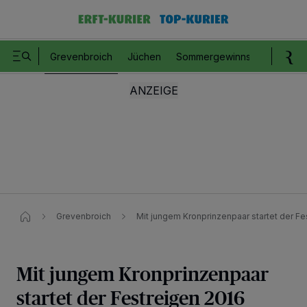
Grevenbroich
Jüchen
Sommergewinnspiel
Romm
Grevenbroich
Mit jungem Kronprinzenpaar startet der F
Mit jungem Kronprinzenpaar
startet der Festreigen 2016