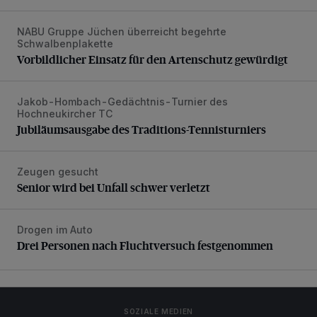
NABU Gruppe Jüchen überreicht begehrte
Vorbildlicher Einsatz für den Artenschutz gewürdigt
Schwalbenplakette
Vorbildlicher Einsatz für den Artenschutz gewürdigt
Jakob-Hombach-Gedächtnis-Turnier des
Jubiläumsausgabe des Traditions-Tennisturniers
Hochneukircher TC
Jubiläumsausgabe des Traditions-Tennisturniers
Zeugen gesucht
Senior wird bei Unfall schwer verletzt
Senior wird bei Unfall schwer verletzt
Drogen im Auto
Drei Personen nach Fluchtversuch festgenommen
Drei Personen nach Fluchtversuch festgenommen
SOZIALE MEDIEN