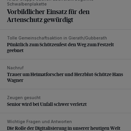
Schwalbenplakette
Vorbildlicher Einsatz für den
Artenschutz gewürdigt
Tolle Gemeinschaftsaktion in Gierath/Gubberath
Pünktlich zum Schützenfest den Weg zum Festzelt geebne
Pünktlich zum Schützenfest den Weg zum Festzelt
geebnet
Nachruf
Trauer um Heimatforscher und Herzblut-Schütze Hans W
Trauer um Heimatforscher und Herzblut-Schütze Hans
Wagner
Zeugen gesucht
Senior wird bei Unfall schwer verletzt
Senior wird bei Unfall schwer verletzt
Wichtige Fragen und Antworten
Die Rolle der Digitalisierung in unserer heutigen Welt
Die Rolle der Digitalisierung in unserer heutigen Welt