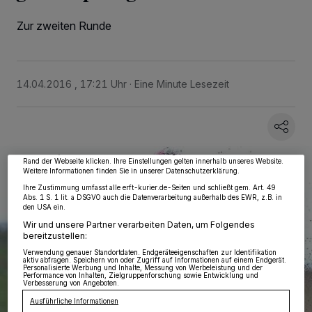
Zur zweiten Runde
14.04.2016 , 17:21 Uhr
Eine Minute Lesezeit
Wir und unsere
218
-Partner speichern und greifen auf personenbezogene Daten
wie Browserdaten oder eindeutige Kennungen auf Ihrem Gerät zu. Durch Auswahl
von OK aktivieren Sie Tracking-Technologien für die unter „Wir und unsere
Partner verarbeiten Daten, um Ihnen Dienste bereitzustellen“ aufgeführten
Zwecke. Wenn Tracker deaktiviert sind, sind manche Inhalte und Anzeigen
möglicherweise nicht mehr so relevant für Sie. Sie können dieses Menü jederzeit
wieder aufrufen, um Ihre Einstellungen zu ändern oder Ihre Einwilligung zu
widerrufen, indem Sie auf den Link Einstellungen oder Ablehnen am unteren
Rand der Webseite klicken. Ihre Einstellungen gelten innerhalb unseres Website.
Weitere Informationen finden Sie in unserer Datenschutzerklärung.
Ihre Zustimmung umfasst alle erft-kurier.de-Seiten und schließt gem. Art. 49
Abs. 1 S. 1 lit. a DSGVO auch die Datenverarbeitung außerhalb des EWR, z.B. in
den USA ein.
Wir und unsere Partner verarbeiten Daten, um Folgendes
bereitzustellen:
Verwendung genauer Standortdaten. Endgeräteeigenschaften zur Identifikation
aktiv abfragen. Speichern von oder Zugriff auf Informationen auf einem Endgerät.
Personalisierte Werbung und Inhalte, Messung von Werbeleistung und der
Performance von Inhalten, Zielgruppenforschung sowie Entwicklung und
Verbesserung von Angeboten.
Ausführliche Informationen