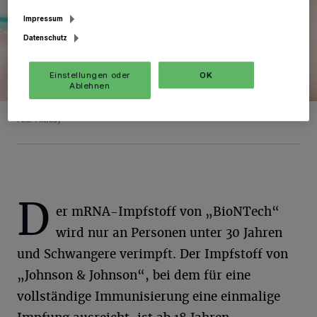
Impressum
Datenschutz
Einstellungen oder
OK
Ablehnen
Foto: Pixabay
D
er mRNA-Impfstoff von „BioNTech“
wird nur an Personen unter 30 Jahren
und Schwangere verimpft. Der Impfstoff von
„Johnson & Johnson“, bei dem für eine
vollständige Immunisierung eine einmalige