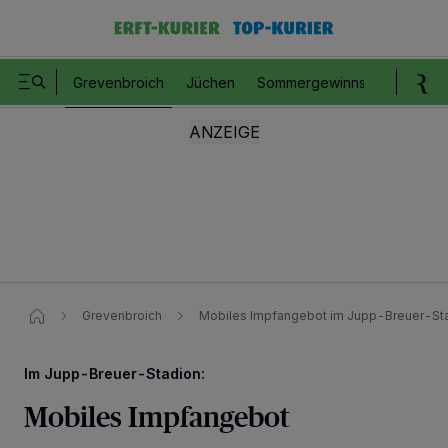
Grevenbroich
Jüchen
Sommergewinnspiel
Romm
Grevenbroich
Mobiles Impfangebot im Jupp-Breuer-Sta
Im Jupp-Breuer-Stadion:
Mobiles Impfangebot