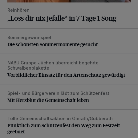
Reinhören
„Loss dir nix jefalle“ in 7 Tage 1 Song
Sommergewinnspiel
Die schönsten Sommermomente gesucht
Die schönsten Sommermomente gesucht
NABU Gruppe Jüchen überreicht begehrte
Vorbildlicher Einsatz für den Artenschutz gewürdigt
Schwalbenplakette
Vorbildlicher Einsatz für den Artenschutz gewürdigt
Spiel- und Bürgerverein lädt zum Schützenfest
Mit Herzblut die Gemeinschaft leben
Mit Herzblut die Gemeinschaft leben
Tolle Gemeinschaftsaktion in Gierath/Gubberath
Pünktlich zum Schützenfest den Weg zum Festzelt geebne
Pünktlich zum Schützenfest den Weg zum Festzelt
geebnet