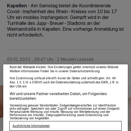
Kapellen
·
Am Samstag bietet die Koordinierende
Covid-Impfeinheit des Rhein-Kreises von 10 bis 17
Uhr ein mobiles Impfangebot. Geimpft wird in der
Turnhalle des Jupp-Breuer-Stadions an der
Weimarstraße in Kapellen. Eine vorherige Anmeldung ist
nicht erforderlich.
Wir und unsere
218
-Partner speichern und greifen auf personenbezogene Daten
wie Browserdaten oder eindeutige Kennungen auf Ihrem Gerät zu. Durch Auswahl
von OK aktivieren Sie Tracking-Technologien für die unter „Wir und unsere
Partner verarbeiten Daten, um Ihnen Dienste bereitzustellen“ aufgeführten
Zwecke. Wenn Tracker deaktiviert sind, sind manche Inhalte und Anzeigen
möglicherweise nicht mehr so relevant für Sie. Sie können dieses Menü jederzeit
05.01.2022 , 09:47 Uhr
2 Minuten Lesezeit
wieder aufrufen, um Ihre Einstellungen zu ändern oder Ihre Einwilligung zu
widerrufen, indem Sie auf den Link Einstellungen oder Ablehnen am unteren
Rand der Webseite klicken. Ihre Einstellungen gelten innerhalb unseres Website.
Weitere Informationen finden Sie in unserer Datenschutzerklärung.
Ihre Zustimmung umfasst alle erft-kurier.de-Seiten und schließt gem. Art. 49
Abs. 1 S. 1 lit. a DSGVO auch die Datenverarbeitung außerhalb des EWR, z.B. in
den USA ein.
Wir und unsere Partner verarbeiten Daten, um Folgendes
bereitzustellen:
Verwendung genauer Standortdaten. Endgeräteeigenschaften zur Identifikation
aktiv abfragen. Speichern von oder Zugriff auf Informationen auf einem Endgerät.
Personalisierte Werbung und Inhalte, Messung von Werbeleistung und der
Performance von Inhalten, Zielgruppenforschung sowie Entwicklung und
Verbesserung von Angeboten.
Ausführliche Informationen