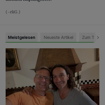
(-ekG.)
Meistgelesen
Neueste Artikel
Zum Thema
„Loss dir nix jefalle“ in 7 Tage 1 Song