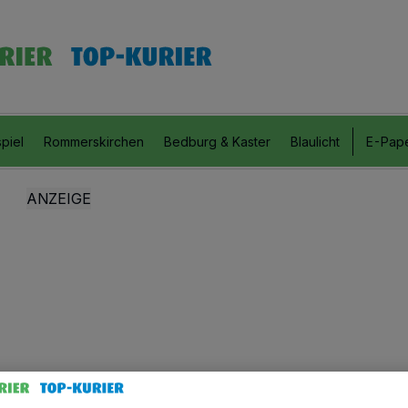
piel
Rommerskirchen
Bedburg & Kaster
Blaulicht
E-Pap