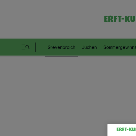
Grevenbroich
Jüchen
Sommergewinns