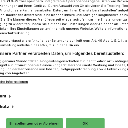
sere
218
-Partner speichern und greifen auf personenbezogene Daten wie Brows
Kennungen auf Ihrem Gerät zu. Durch Auswahl von OK aktivieren Sie Tracking-Te
Wir und unsere Partner verarbeiten Daten, um Ihnen Dienste bereitzustellen“ aufge
n Tracker deaktiviert sind, sind manche Inhalte und Anzeigen möglicherweise ni
r Sie. Sie können dieses Menü jederzeit wieder aufrufen, um Ihre Einstellungen zu
ch: Kleidung für„Wir helfen Kindern in Rumänien“ gespendet
ligung zu widerrufen, indem Sie auf den Link Einstellungen oder Ablehnen am unte
icken. Ihre Einstellungen gelten innerhalb unseres Website. Weitere Informationen
tenschutzerklärung.
mung umfasst alle erft-kurier.de-Seiten und schließt gem. Art. 49 Abs. 1 S. 1 lit
auschbörse
rarbeitung außerhalb des EWR, z.B. in den USA ein.
nsere Partner verarbeiten Daten, um Folgendes bereitzustellen:
r den guten Zweck
genauer Standortdaten. Endgeräteeigenschaften zur Identifikation aktiv abfrage
griff auf Informationen auf einem Endgerät. Personalisierte Werbung und Inhalte
ung und der Performance von Inhalten, Zielgruppenforschung sowie Entwicklung
ng von Angeboten.
che Informationen
 fand im Jugendtreff St. Josef eine
sum
ei der Rund 200 Kleidungsstücke einen
hutz
ben. Der Kleidertausch war ein
 eine mögliche Veranstaltungsreihe, die
Einstellungen oder Ablehnen
OK
che mit der GOT (Ganz offene Tür) in