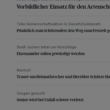
Vorbildlicher Einsatz für den Artensc
Tolle Gemeinschaftsaktion in Gierath/Gubberath
Pünktlich zum Schützenfest den Weg zum Festzelt 
Pünktlich zum Schützenfest den Weg zum Festzelt g
Stadt Jüchen bittet um Vorschläge
Ehrenamtler sollen gewürdigt werden
Ehrenamtler sollen gewürdigt werden
Nachruf
Trauer um Heimatforscher und Herzblut-Schütze H
Trauer um Heimatforscher und Herzblut-Schütze H
Zeugen gesucht
Senior wird bei Unfall schwer verletzt
Senior wird bei Unfall schwer verletzt