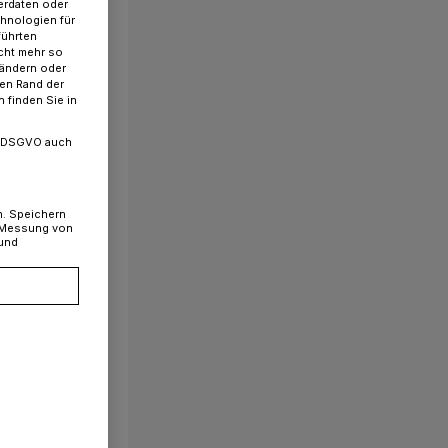
erdaten oder
chnologien für
führten
cht mehr so
 ändern oder
ren Rand der
 finden Sie in
. a DSGVO auch
n. Speichern
, Messung von
 und