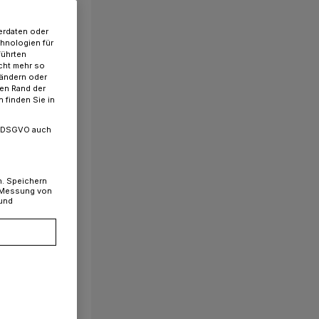
erdaten oder
chnologien für
führten
cht mehr so
 ändern oder
ren Rand der
 finden Sie in
. a DSGVO auch
n. Speichern
, Messung von
 und