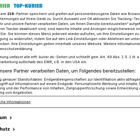
sere
218
-Partner speichern und greifen auf personenbezogene Daten wie Brows
Kennungen auf Ihrem Gerät zu. Durch Auswahl von OK aktivieren Sie Tracking-Te
Wir und unsere Partner verarbeiten Daten, um Ihnen Dienste bereitzustellen“ aufge
is Neuss: Mobiles Impfangebot am Booster-Sonntag
n Tracker deaktiviert sind, sind manche Inhalte und Anzeigen möglicherweise ni
r Sie. Sie können dieses Menü jederzeit wieder aufrufen, um Ihre Einstellungen zu
ligung zu widerrufen, indem Sie auf den Link Einstellungen oder Ablehnen am unte
icken. Ihre Einstellungen gelten innerhalb unseres Website. Weitere Informationen
 Johnson & Johnson
tenschutzerklärung.
mung umfasst alle erft-kurier.de-Seiten und schließt gem. Art. 49 Abs. 1 S. 1 lit
fangebot am
rarbeitung außerhalb des EWR, z.B. in den USA ein.
nsere Partner verarbeiten Daten, um Folgendes bereitzustellen:
ntag
genauer Standortdaten. Endgeräteeigenschaften zur Identifikation aktiv abfrage
griff auf Informationen auf einem Endgerät. Personalisierte Werbung und Inhalte
ung und der Performance von Inhalten, Zielgruppenforschung sowie Entwicklung
ng von Angeboten.
che Informationen
mmerskirchen
·
Am 2. Januar bietet der
 den kreisangehörigen Kommunen, der
sum
g und den Hilfsorganisationen erneut den
llen Kommunen gibt es von 10 bis 17 Uhr
hutz
st-, Zweit- und Auffrischungsimpfungen