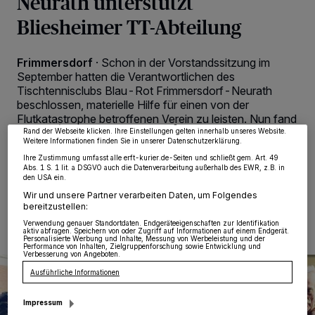
Neurath unterstützt
Bliesheimer TT-Abteilung
Wir und unsere
218
-Partner speichern und greifen auf personenbezogene Daten
Frimmersdorf
·
Schon in der Vorstandssitzung im
wie Browserdaten oder eindeutige Kennungen auf Ihrem Gerät zu. Durch Auswahl
von OK aktivieren Sie Tracking-Technologien für die unter „Wir und unsere
September hatten die Verantwortlichen des
Partner verarbeiten Daten, um Ihnen Dienste bereitzustellen“ aufgeführten
Tischtennisclubs Blau-Rot Frimmersdorf-Neurath
Zwecke. Wenn Tracker deaktiviert sind, sind manche Inhalte und Anzeigen
beschlossen, materielle Hilfe für einen von der
möglicherweise nicht mehr so relevant für Sie. Sie können dieses Menü jederzeit
wieder aufrufen, um Ihre Einstellungen zu ändern oder Ihre Einwilligung zu
Flutkatastrophe betroffenen Verein zu leisten. Nun fand
widerrufen, indem Sie auf den Link Einstellungen oder Ablehnen am unteren
die Spendenübergabe statt.
Rand der Webseite klicken. Ihre Einstellungen gelten innerhalb unseres Website.
Weitere Informationen finden Sie in unserer Datenschutzerklärung.
Ihre Zustimmung umfasst alle erft-kurier.de-Seiten und schließt gem. Art. 49
Abs. 1 S. 1 lit. a DSGVO auch die Datenverarbeitung außerhalb des EWR, z.B. in
den USA ein.
30.12.2021 , 10:50 Uhr
Eine Minute Lesezeit
Wir und unsere Partner verarbeiten Daten, um Folgendes
bereitzustellen:
Verwendung genauer Standortdaten. Endgeräteeigenschaften zur Identifikation
aktiv abfragen. Speichern von oder Zugriff auf Informationen auf einem Endgerät.
Personalisierte Werbung und Inhalte, Messung von Werbeleistung und der
Performance von Inhalten, Zielgruppenforschung sowie Entwicklung und
Verbesserung von Angeboten.
Ausführliche Informationen
Impressum