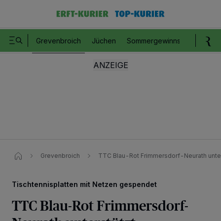
Grevenbroich
Jüchen
Sommergewinnspiel
Romm
Grevenbroich
TTC Blau-Rot Frimmersdorf-Neurath unter
Tischtennisplatten mit Netzen gespendet
TTC Blau-Rot Frimmersdorf-