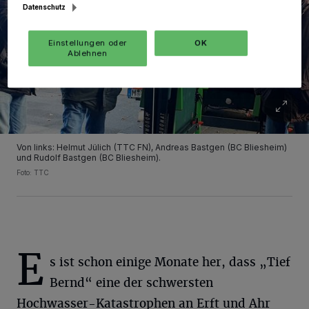
Datenschutz
Einstellungen oder
OK
Ablehnen
Von links: Helmut Jülich (TTC FN), Andreas Bastgen (BC Bliesheim)
und Rudolf Bastgen (BC Bliesheim).
Foto: TTC
E
s ist schon einige Monate her, dass „Tief
Bernd“ eine der schwersten
Hochwasser-Katastrophen an Erft und Ahr