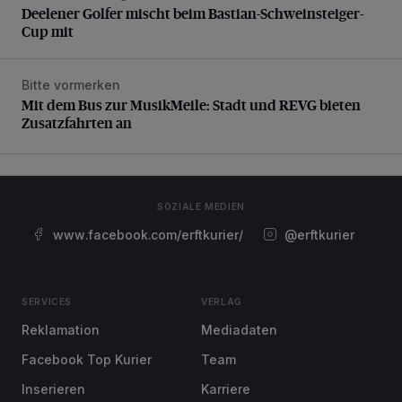
Deelener Golfer mischt beim Bastian-Schweinsteiger-
Cup mit
Bitte vormerken
Mit dem Bus zur MusikMeile: Stadt und REVG bieten Zusat
Mit dem Bus zur MusikMeile: Stadt und REVG bieten
Zusatzfahrten an
SOZIALE MEDIEN
www.facebook.com/erftkurier/
@erftkurier
SERVICES
VERLAG
Reklamation
Mediadaten
Facebook Top Kurier
Team
Inserieren
Karriere