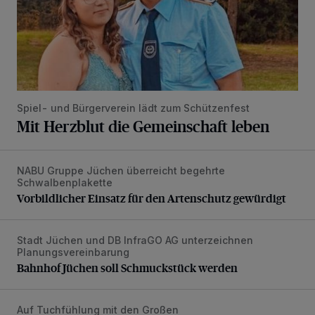
Spiel- und Bürgerverein lädt zum Schützenfest
Mit Herzblut die Gemeinschaft leben
NABU Gruppe Jüchen überreicht begehrte
Vorbildlicher Einsatz für den Artenschutz gewürdigt
Schwalbenplakette
Vorbildlicher Einsatz für den Artenschutz gewürdigt
Stadt Jüchen und DB InfraGO AG unterzeichnen
Bahnhof Jüchen soll Schmuckstück werden
Planungsvereinbarung
Bahnhof Jüchen soll Schmuckstück werden
Auf Tuchfühlung mit den Großen
Deelener Golfer mischt beim Bastian-Schweinsteiger-Cup 