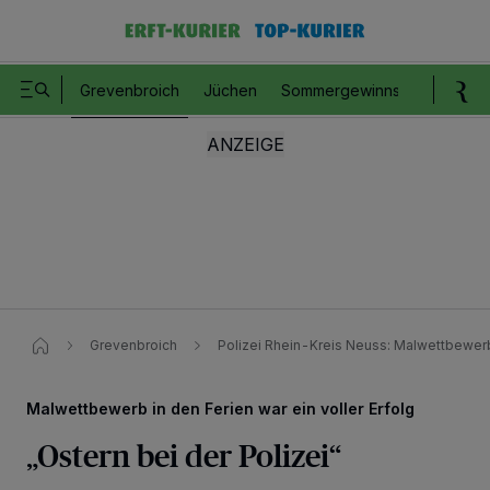
Grevenbroich
Jüchen
Sommergewinnspiel
Romm
Grevenbroich
Polizei Rhein-Kreis Neuss: Malwettbewerb 
Malwettbewerb in den Ferien war ein voller Erfolg
„Ostern bei der Polizei“