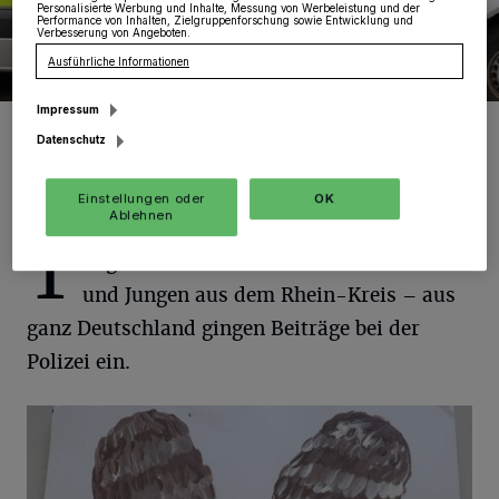
Personalisierte Werbung und Inhalte, Messung von Werbeleistung und der
Performance von Inhalten, Zielgruppenforschung sowie Entwicklung und
Verbesserung von Angeboten.
Ausführliche Informationen
Impressum
Foto: RKN.
Datenschutz
Einstellungen oder
OK
Ablehnen
T
eilgenommen haben nicht nur Mädchen
und Jungen aus dem Rhein-Kreis – aus
ganz Deutschland gingen Beiträge bei der
Polizei ein.