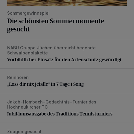
Sommergewinnspiel
Die schönsten Sommermomente
gesucht
NABU Gruppe Jüchen überreicht begehrte
Vorbildlicher Einsatz für den Artenschutz gewürdigt
Schwalbenplakette
Vorbildlicher Einsatz für den Artenschutz gewürdigt
Reinhören
„Loss dir nix jefalle“ in 7 Tage 1 Song
„Loss dir nix jefalle“ in 7 Tage 1 Song
Jakob-Hombach-Gedächtnis-Turnier des
Jubiläumsausgabe des Traditions-Tennisturniers
Hochneukircher TC
Jubiläumsausgabe des Traditions-Tennisturniers
Zeugen gesucht
Senior wird bei Unfall schwer verletzt