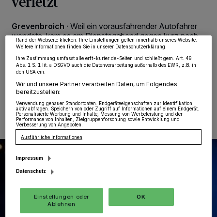
verletzt
Partner verarbeiten Daten, um Ihnen Dienste bereitzustellen“ aufgeführten
Zwecke. Wenn Tracker deaktiviert sind, sind manche Inhalte und Anzeigen
möglicherweise nicht mehr so relevant für Sie. Sie können dieses Menü jederzeit
Grevenbroich
·
Weil ein vorausfahrender Autofahrer
wieder aufrufen, um Ihre Einstellungen zu ändern oder Ihre Einwilligung zu
widerrufen, indem Sie auf den Link Einstellungen oder Ablehnen am unteren
wendete, kam es am Dienstagabend gegen kurz nach
Rand der Webseite klicken. Ihre Einstellungen gelten innerhalb unseres Website.
20 Uhr am Ostwall zu einem Verkehrsunfall, bei dem ein
Weitere Informationen finden Sie in unserer Datenschutzerklärung.
nachfolgender Rollerfahrer schwer verletzt wurde.
Ihre Zustimmung umfasst alle erft-kurier.de-Seiten und schließt gem. Art. 49
Abs. 1 S. 1 lit. a DSGVO auch die Datenverarbeitung außerhalb des EWR, z.B. in
den USA ein.
Wir und unsere Partner verarbeiten Daten, um Folgendes
bereitzustellen:
16.08.2023 , 14:37 Uhr
Eine Minute Lesezeit
Verwendung genauer Standortdaten. Endgeräteeigenschaften zur Identifikation
aktiv abfragen. Speichern von oder Zugriff auf Informationen auf einem Endgerät.
Personalisierte Werbung und Inhalte, Messung von Werbeleistung und der
Performance von Inhalten, Zielgruppenforschung sowie Entwicklung und
Verbesserung von Angeboten.
Ausführliche Informationen
Impressum
Datenschutz
Einstellungen oder
OK
Ablehnen