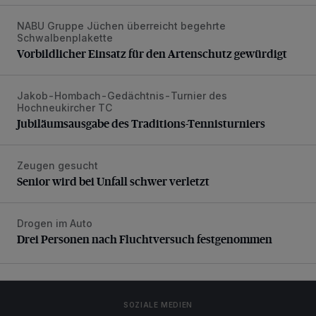
NABU Gruppe Jüchen überreicht begehrte
Vorbildlicher Einsatz für den Artenschutz gewürdigt
Schwalbenplakette
Vorbildlicher Einsatz für den Artenschutz gewürdigt
Jakob-Hombach-Gedächtnis-Turnier des
Jubiläumsausgabe des Traditions-Tennisturniers
Hochneukircher TC
Jubiläumsausgabe des Traditions-Tennisturniers
Zeugen gesucht
Senior wird bei Unfall schwer verletzt
Senior wird bei Unfall schwer verletzt
Drogen im Auto
Drei Personen nach Fluchtversuch festgenommen
Drei Personen nach Fluchtversuch festgenommen
SOZIALE MEDIEN