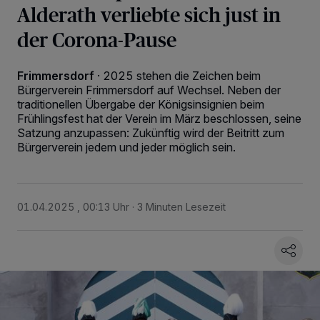
Alderath verliebte sich just in
der Corona-Pause
Frimmersdorf
·
2025 stehen die Zeichen beim
Bürgerverein Frimmersdorf auf Wechsel. Neben der
traditionellen Übergabe der Königsinsignien beim
Frühlingsfest hat der Verein im März beschlossen, seine
Satzung anzupassen: Zukünftig wird der Beitritt zum
Bürgerverein jedem und jeder möglich sein.
01.04.2025 , 00:13 Uhr
3 Minuten Lesezeit
Wir und unsere
218
-Partner speichern und greifen auf personenbezogene Daten
wie Browserdaten oder eindeutige Kennungen auf Ihrem Gerät zu. Durch Auswahl
von OK aktivieren Sie Tracking-Technologien für die unter „Wir und unsere
Partner verarbeiten Daten, um Ihnen Dienste bereitzustellen“ aufgeführten
Zwecke. Wenn Tracker deaktiviert sind, sind manche Inhalte und Anzeigen
möglicherweise nicht mehr so relevant für Sie. Sie können dieses Menü jederzeit
wieder aufrufen, um Ihre Einstellungen zu ändern oder Ihre Einwilligung zu