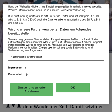
widerrufen, indem Sie auf den Link Einstellungen oder Ablehnen am unteren
Rand der Webseite klicken. Ihre Einstellungen gelten innerhalb unseres Website.
Weitere Informationen finden Sie in unserer Datenschutzerklärung.
Ihre Zustimmung umfasst alle erft-kurier.de-Seiten und schließt gem. Art. 49
Abs. 1 S. 1 lit. a DSGVO auch die Datenverarbeitung außerhalb des EWR, z.B. in
den USA ein.
Wir und unsere Partner verarbeiten Daten, um Folgendes
bereitzustellen:
Verwendung genauer Standortdaten. Endgeräteeigenschaften zur Identifikation
aktiv abfragen. Speichern von oder Zugriff auf Informationen auf einem Endgerät.
Personalisierte Werbung und Inhalte, Messung von Werbeleistung und der
Performance von Inhalten, Zielgruppenforschung sowie Entwicklung und
Verbesserung von Angeboten.
Ausführliche Informationen
Das noch amtierende Schützenkönigspaar Markus und Edith Servos
mit ihrem Hofstaat und den Adjutanten Udo Bauer und Sven Servos.
Foto: BV
Impressum
Datenschutz
Einstellungen oder
OK
Ablehnen
M
it diesem Beschluss folgt der Verein
dem Wandel der Zeit. Damit setzt der