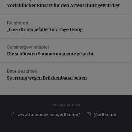
Vorbildlicher Einsatz für den Artenschutz gewürdigt
Reinhören
„Loss dir nix jefalle“ in 7 Tage 1 Song
„Loss dir nix jefalle“ in 7 Tage 1 Song
Sommergewinnspiel
Die schönsten Sommermomente gesucht
Die schönsten Sommermomente gesucht
Bitte beachten
Sperrung wegen Brückenbauarbeiten
Sperrung wegen Brückenbauarbeiten
SOZIALE MEDIEN
www.facebook.com/erftkurier/
@erftkurier