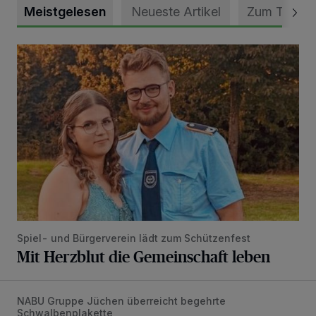
Meistgelesen
Neueste Artikel
Zum Thema
Mit Herzblut die Gemeinschaft leben
Spiel- und Bürgerverein lädt zum Schützenfest
Mit Herzblut die Gemeinschaft leben
NABU Gruppe Jüchen überreicht begehrte
Vorbildlicher Einsatz für den Artenschutz gewürdigt
Schwalbenplakette