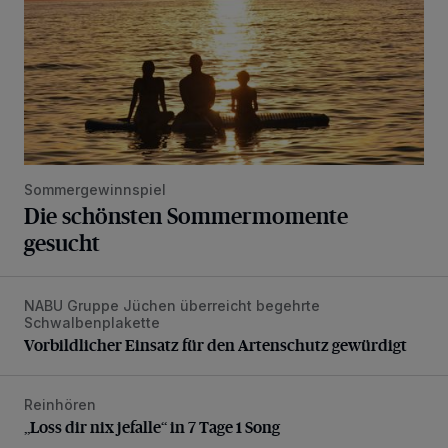
Sommergewinnspiel
Die schönsten Sommermomente
gesucht
NABU Gruppe Jüchen überreicht begehrte
Vorbildlicher Einsatz für den Artenschutz gewürdigt
Schwalbenplakette
Vorbildlicher Einsatz für den Artenschutz gewürdigt
Reinhören
„Loss dir nix jefalle“ in 7 Tage 1 Song
„Loss dir nix jefalle“ in 7 Tage 1 Song