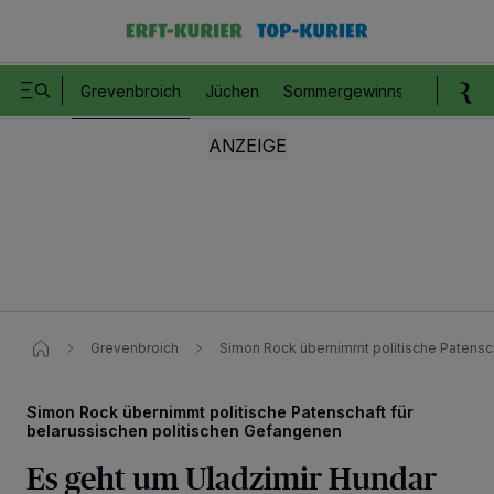
Grevenbroich
Jüchen
Sommergewinnspiel
Romm
Grevenbroich
Simon Rock übernimmt politische Patensch
Simon Rock übernimmt politische Patenschaft für
belarussischen politischen Gefangenen
Es geht um Uladzimir Hundar