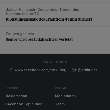
Jakob-Hombach-Gedächtnis-Turnier des
Jubiläumsausgabe des Traditions-Tennisturniers
Hochneukircher TC
Jubiläumsausgabe des Traditions-Tennisturniers
Zeugen gesucht
Senior wird bei Unfall schwer verletzt
Senior wird bei Unfall schwer verletzt
SOZIALE MEDIEN
www.facebook.com/erftkurier/
@erftkurier
SERVICES
VERLAG
Reklamation
Mediadaten
Facebook Top Kurier
Team