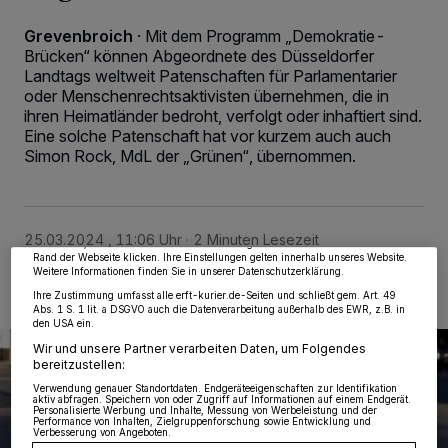
Grevenbroich
·
Mit dem Programm „Demokratie-
Brücken“ können Abgeordnete des Düsseldorfer
Landtags weltweit Patenschaften für Parlamentarier
oder Menschenrechtsaktivisten übernehmen, die in
ihren Heimatländer bedroht, verfolgt oder inhaftiert sind.
Eine solche Patenschaft hat vor kurzem auch auch
Wir und unsere
218
-Partner speichern und greifen auf personenbezogene Daten
Simon Rock, MdL der „Grünen“, übernommen.
wie Browserdaten oder eindeutige Kennungen auf Ihrem Gerät zu. Durch Auswahl
von OK aktivieren Sie Tracking-Technologien für die unter „Wir und unsere
Partner verarbeiten Daten, um Ihnen Dienste bereitzustellen“ aufgeführten
Zwecke. Wenn Tracker deaktiviert sind, sind manche Inhalte und Anzeigen
möglicherweise nicht mehr so relevant für Sie. Sie können dieses Menü jederzeit
wieder aufrufen, um Ihre Einstellungen zu ändern oder Ihre Einwilligung zu
25.03.2024 , 11:06 Uhr
2 Minuten Lesezeit
widerrufen, indem Sie auf den Link Einstellungen oder Ablehnen am unteren
Rand der Webseite klicken. Ihre Einstellungen gelten innerhalb unseres Website.
Weitere Informationen finden Sie in unserer Datenschutzerklärung.
Ihre Zustimmung umfasst alle erft-kurier.de-Seiten und schließt gem. Art. 49
Abs. 1 S. 1 lit. a DSGVO auch die Datenverarbeitung außerhalb des EWR, z.B. in
den USA ein.
Wir und unsere Partner verarbeiten Daten, um Folgendes
bereitzustellen:
Verwendung genauer Standortdaten. Endgeräteeigenschaften zur Identifikation
aktiv abfragen. Speichern von oder Zugriff auf Informationen auf einem Endgerät.
Personalisierte Werbung und Inhalte, Messung von Werbeleistung und der
Performance von Inhalten, Zielgruppenforschung sowie Entwicklung und
Verbesserung von Angeboten.