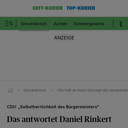
Grevenbroich
Jüchen
Sommergewinnspiel
Romm
Grevenbroich
CDU hält an ihrem Konzept der dezentralen
CDU: „Selbstherrlichkeit des Bürgermeisters“
Das antwortet Daniel Rinkert