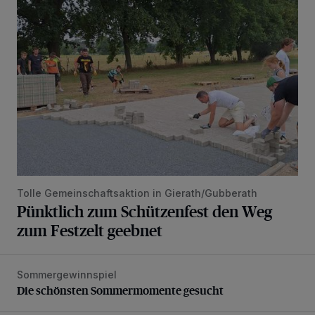
Pünktlich zum Schützenfest den Weg zum Festzelt geebne
Tolle Gemeinschaftsaktion in Gierath/Gubberath
Pünktlich zum Schützenfest den Weg
zum Festzelt geebnet
Sommergewinnspiel
Die schönsten Sommermomente gesucht
Die schönsten Sommermomente gesucht