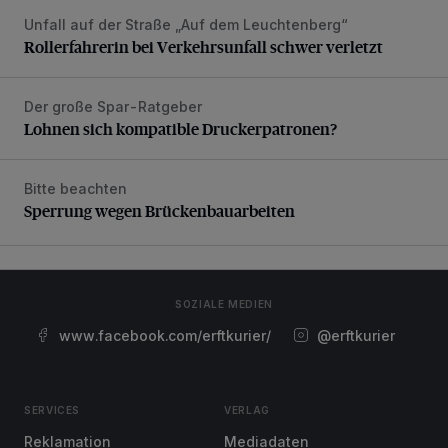
Unfall auf der Straße „Auf dem Leuchtenberg“
Rollerfahrerin bei Verkehrsunfall schwer verletzt
Rollerfahrerin bei Verkehrsunfall schwer verletzt
Der große Spar-Ratgeber
Lohnen sich kompatible Druckerpatronen?
Lohnen sich kompatible Druckerpatronen?
Bitte beachten
Sperrung wegen Brückenbauarbeiten
Sperrung wegen Brückenbauarbeiten
SOZIALE MEDIEN
www.facebook.com/erftkurier/
@erftkurier
SERVICES
VERLAG
Reklamation
Mediadaten