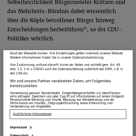
Selbstherrlichkeit Bürgermeister Krützen und
das Mehrheits-Bündnis dabei wissentlich
über die Köpfe betroffener Bürger hinweg
Wir und unsere
218
-Partner speichern und greifen auf personenbezogene Daten
wie Browserdaten oder eindeutige Kennungen auf Ihrem Gerät zu. Durch Auswahl
Entscheidungen herbeiführen“, so der CDU-
von OK aktivieren Sie Tracking-Technologien für die unter „Wir und unsere
Partner verarbeiten Daten, um Ihnen Dienste bereitzustellen“ aufgeführten
Zwecke. Wenn Tracker deaktiviert sind, sind manche Inhalte und Anzeigen
Politiker wörtlich.
möglicherweise nicht mehr so relevant für Sie. Sie können dieses Menü jederzeit
wieder aufrufen, um Ihre Einstellungen zu ändern oder Ihre Einwilligung zu
widerrufen, indem Sie auf den Link Einstellungen oder Ablehnen am unteren
Nach Ansicht der CDU hätte eine solche
Rand der Webseite klicken. Ihre Einstellungen gelten innerhalb unseres Website.
Weitere Informationen finden Sie in unserer Datenschutzerklärung.
Veranstaltung unbedingt vor der
Ihre Zustimmung umfasst alle erft-kurier.de-Seiten und schließt gem. Art. 49
Abs. 1 S. 1 lit. a DSGVO auch die Datenverarbeitung außerhalb des EWR, z.B. in
Entscheidungsfindung zur ZUE im Rat
den USA ein.
Wir und unsere Partner verarbeiten Daten, um Folgendes
stattfinden müssen. „So versuchte man am
bereitzustellen:
Donnerstag ernsthafte und zu respektierende
Verwendung genauer Standortdaten. Endgeräteeigenschaften zur Identifikation
aktiv abfragen. Speichern von oder Zugriff auf Informationen auf einem Endgerät.
Sorgen und Fragen mit halbgaren Aussagen
Personalisierte Werbung und Inhalte, Messung von Werbeleistung und der
Performance von Inhalten, Zielgruppenforschung sowie Entwicklung und
Verbesserung von Angeboten.
abzukanzeln und eine bereits getroffene
Ausführliche Informationen
Entscheidung in ein positives Licht zu
rücken“, so Kaiser weiter.
Impressum
Datenschutz