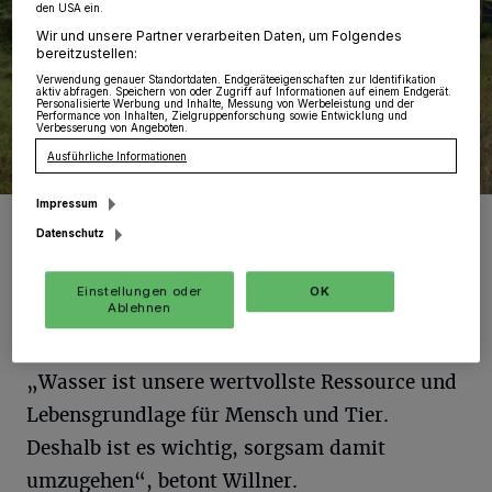
den USA ein.
Wir und unsere Partner verarbeiten Daten, um Folgendes
bereitzustellen:
Verwendung genauer Standortdaten. Endgeräteeigenschaften zur Identifikation
aktiv abfragen. Speichern von oder Zugriff auf Informationen auf einem Endgerät.
Personalisierte Werbung und Inhalte, Messung von Werbeleistung und der
Performance von Inhalten, Zielgruppenforschung sowie Entwicklung und
Verbesserung von Angeboten.
Ausführliche Informationen
Impressum
Ines Willner vom Rhein-Kreis Neuss.
Datenschutz
Foto: RKN.
Einstellungen oder
OK
Ablehnen
„Wasser ist unsere wertvollste Ressource und
Lebensgrundlage für Mensch und Tier.
Deshalb ist es wichtig, sorgsam damit
umzugehen“, betont Willner.