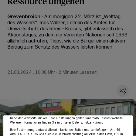
Ressource umgehen
Grevenbroich
·
Am morgigen 22. März ist „Welttag
des Wassers“. Ines Willner, Leiterin des Amtes für
Umweltschutz des Rhein-Kreises, gibt anlässlich des
Aktionstages, zu dem die Vereinten Nationen seit 1993
alljährlich aufrufen, Tipps, wie die Bürger einen aktiven
Beitrag zum Schutz des Wassers leisten können.
21.03.2024 , 10:38 Uhr
2 Minuten Lesezeit
Wir und unsere
218
-Partner speichern und greifen auf personenbezogene Daten
wie Browserdaten oder eindeutige Kennungen auf Ihrem Gerät zu. Durch Auswahl
von OK aktivieren Sie Tracking-Technologien für die unter „Wir und unsere
Partner verarbeiten Daten, um Ihnen Dienste bereitzustellen“ aufgeführten
Zwecke. Wenn Tracker deaktiviert sind, sind manche Inhalte und Anzeigen
möglicherweise nicht mehr so relevant für Sie. Sie können dieses Menü jederzeit
wieder aufrufen, um Ihre Einstellungen zu ändern oder Ihre Einwilligung zu
widerrufen, indem Sie auf den Link Einstellungen oder Ablehnen am unteren
Rand der Webseite klicken. Ihre Einstellungen gelten innerhalb unseres Website.
Weitere Informationen finden Sie in unserer Datenschutzerklärung.
Ihre Zustimmung umfasst alle erft-kurier.de-Seiten und schließt gem. Art. 49
Abs. 1 S. 1 lit. a DSGVO auch die Datenverarbeitung außerhalb des EWR, z.B. in