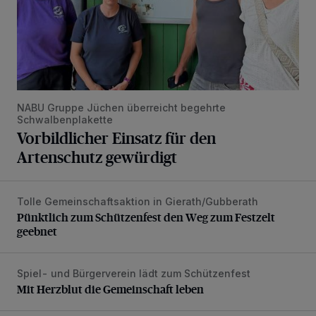
NABU Gruppe Jüchen überreicht begehrte
Schwalbenplakette
Vorbildlicher Einsatz für den
Artenschutz gewürdigt
Tolle Gemeinschaftsaktion in Gierath/Gubberath
Pünktlich zum Schützenfest den Weg zum Festzelt geebne
Pünktlich zum Schützenfest den Weg zum Festzelt
geebnet
Spiel- und Bürgerverein lädt zum Schützenfest
Mit Herzblut die Gemeinschaft leben
Mit Herzblut die Gemeinschaft leben