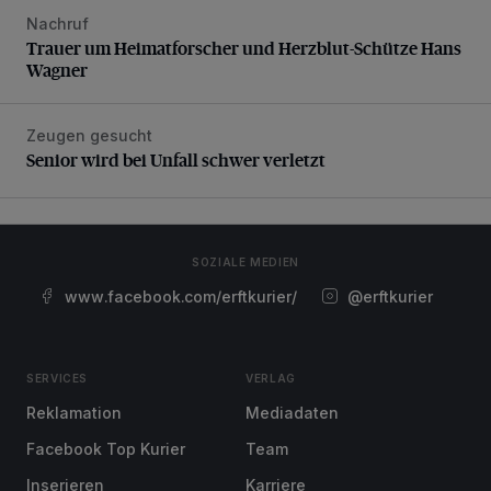
Nachruf
Trauer um Heimatforscher und Herzblut-Schütze Hans W
Trauer um Heimatforscher und Herzblut-Schütze Hans
Wagner
Zeugen gesucht
Senior wird bei Unfall schwer verletzt
Senior wird bei Unfall schwer verletzt
SOZIALE MEDIEN
www.facebook.com/erftkurier/
@erftkurier
SERVICES
VERLAG
Reklamation
Mediadaten
Facebook Top Kurier
Team
Inserieren
Karriere